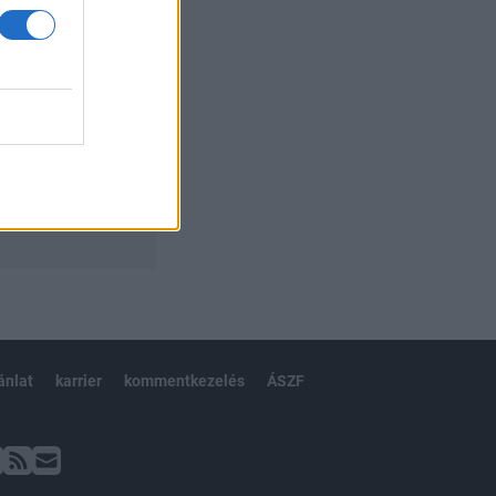
ánlat
karrier
kommentkezelés
ÁSZF