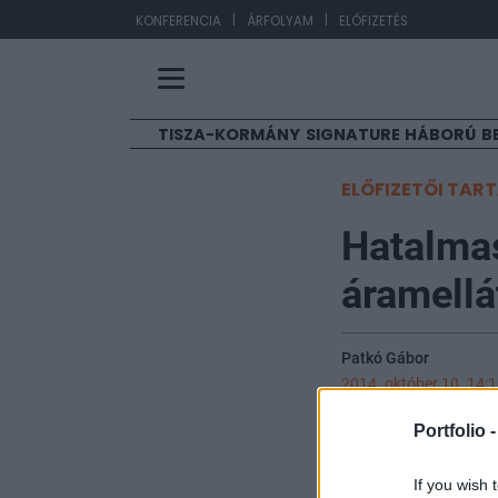
|
|
EU
KONFERENCIA
ÁRFOLYAM
ELŐFIZETÉS
TISZA-KORMÁNY
SIGNATURE
HÁBORÚ
B
ELŐFIZETŐI TAR
Hatalmas
áramellá
Patkó Gábor
2014. október 10. 14:
Portfolio 
Jelentős átalaku
középpontjában a
If you wish 