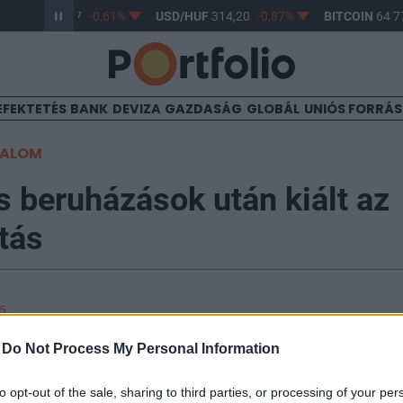
R/HUF
363,17
-0,61%
USD/HUF
314,20
-0,87%
BITCOIN
64 77
EFEKTETÉS
BANK
DEVIZA
GAZDASÁG
GLOBÁL
UNIÓS FORRÁ
TALOM
 beruházások után kiált az
tás
15
-
Do Not Process My Personal Information
láson megy keresztül a hálózati szolgáltatás, amelyne
 nagyszámú kisebb termelő bekapcsolódása, illetve a
to opt-out of the sale, sharing to third parties, or processing of your per