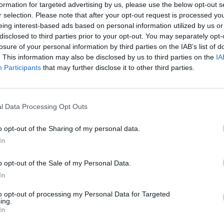
ennyiségű megjelenése áll. Európában becslések szer
formation for targeted advertising by us, please use the below opt-out s
integy 150 milliárd eurót kellene költeni hálózati fejl
r selection. Please note that after your opt-out request is processed y
ra, víz alatti kábelekre és "áram-autópályákra" van s
eing interest-based ads based on personal information utilized by us or
disclosed to third parties prior to your opt-out. You may separately opt-
iaci folyamatok az áramárak emelkedésének irányába 
losure of your personal information by third parties on the IAB’s list of
t kell fordítani az energiahatékonyság növelésére an
. This information may also be disclosed by us to third parties on the
IA
enek nagy mértékben a háztartások terhei - állapíto
Participants
that may further disclose it to other third parties.
lities konferencia második napjának résztvevői Londo
odik részét olvashatják.
l Data Processing Opt Outs
giaellátás internetjeként foghatóak fel, és ez a párhuzam egyre 
k többsége már nem csak "letölteni" (fogyasztani), hanem a jövő
o opt-out of the Sharing of my personal data.
 utalt a hálózatokról szóló szekció felvezetője a decentralizált en
In
oon, a Hollandiában és Észak-Németországban...
o opt-out of the Sale of my Personal Data.
In
ASÓNK!
to opt-out of processing my Personal Data for Targeted
a portfolio.hu hírarchívumához tartozik, melynek olvasása előf
ing.
In
ötött.