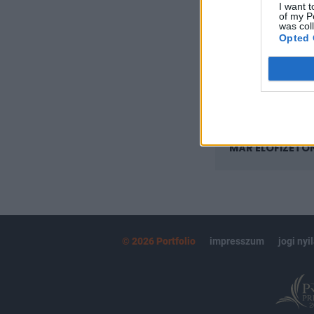
I want t
Az előfizetés a k
of my P
Portfolio.hu
was col
Opted 
Kötéslisták:
kötéslistái
MÁR ELŐFIZETŐ
© 2026 Portfolio
impresszum
jogi nyi