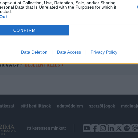
o opt-out of Collection, Use, Retention, Sale, and/or Sharing
övetkezőket tartalmazza:
ersonal Data that Is Unrelated with the Purposes for which it
 teljes cikkarchívum
lected.
Out
 BÉT elmúlt 2 év napon belüli
CONFIRM
Előfizetés
Data Deletion
Data Access
Privacy Policy
NK VAGY?
BEJELENTKEZÉS
latkozat
süti beállítások
adatvédelem
szerzői jogok
médiaaj
Itt keressen minket: