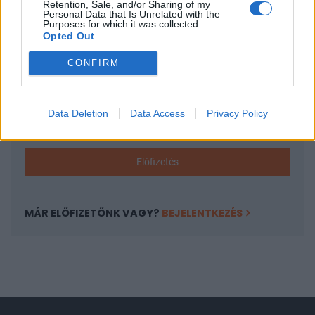
Retention, Sale, and/or Sharing of my
A keresett cikk a portfolio.hu hírarchívumához
Personal Data that Is Unrelated with the
Purposes for which it was collected.
tartozik, melynek olvasása előfizetéses
Opted Out
regisztrációhoz kötött.
CONFIRM
Az előfizetés a következőket tartalmazza:
Portfolio.hu teljes cikkarchívum
Kötéslisták: BÉT elmúlt 2 év napon belüli
Data Deletion
Data Access
Privacy Policy
kötéslistái
Előfizetés
MÁR ELŐFIZETŐNK VAGY?
BEJELENTKEZÉS