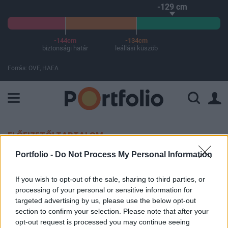
-129 cm
-144cm
-134cm
biztonsági határ
leállási küszöb
Forrás: OVF, HAEA
A Paksi Atomerőmű összteljesítménye 225 MW. A Duna vízállá
ELŐFIZETŐI TARTALOM
Portfolio -
Do Not Process My Personal Information
A Google vagy a Goldman
sokkolhat a héten?
If you wish to opt-out of the sale, sharing to third parties, or
processing of your personal or sensitive information for
targeted advertising by us, please use the below opt-out
Portfolio
section to confirm your selection. Please note that after your
2014. október 13. 15:45
opt-out request is processed you may continue seeing