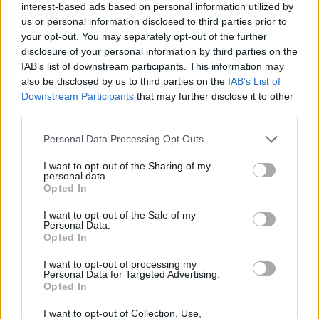
interest-based ads based on personal information utilized by
Kapkodhatják a fejüket a befektetők a héten,
us or personal information disclosed to third parties prior to
mivel teljes gőzzel beindul a harmadik
your opt-out. You may separately opt-out of the further
disclosure of your personal information by third parties on the
negyedéves jelentési szezon az Egyesült
IAB’s list of downstream participants. This information may
Államokban. Elsősorban a bankok és a
also be disclosed by us to third parties on the
IAB’s List of
technológiai szektor képviselői lesznek a
Downstream Participants
that may further disclose it to other
fókuszban. Ki jelent a héten és melyik cégtől mire
third parties.
számítsunk?
Personal Data Processing Opt Outs
Múlt héten megkezdődött a harmadik negyedéves jelentési
I want to opt-out of the Sharing of my
szezon az Egyesült Államokban. Szokás szerint az Alcoa
personal data.
Opted In
kezdte a sort az amerikai blue chipek közül. Az
alumíniumgyártó cég, aminek negyedéves gyorsjelentését
I want to opt-out of the Sale of my
Personal Data.
jelzésértékűnek tekintik a befektetők az egész szezonra
Opted In
nézve, a vártnál kedvezőbb számokat közölt és a kilátások
sem okoztak csalódást. De még csak most...
I want to opt-out of processing my
Personal Data for Targeted Advertising.
Opted In
KEDVES OLVASÓNK!
I want to opt-out of Collection, Use,