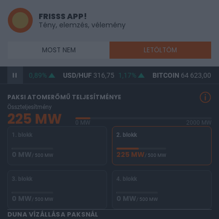
FRISSS APP!
Tény, elemzés, vélemény
MOST NEM
LETÖLTÖM
364,95
0,89%
USD/HUF
316,75
1,17%
BITCOIN
64 623,00
0
PAKSI ATOMERŐMŰ TELJESÍTMÉNYE
Összteljesítmény
225 MW
0 MW
2000 MW
1. blokk
2. blokk
0 MW
225 MW
/ 500 MW
/ 500 MW
3. blokk
4. blokk
0 MW
0 MW
/ 500 MW
/ 500 MW
DUNA VÍZÁLLÁSA PAKSNÁL