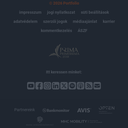
© 2026 Portfolio
impresszum
jogi nyilatkozat
süti beállítások
adatvédelem
szerzői jogok
médiaajánlat
karrier
kommentkezelés
ÁSZF
Itt keressen minket:
Partnereink