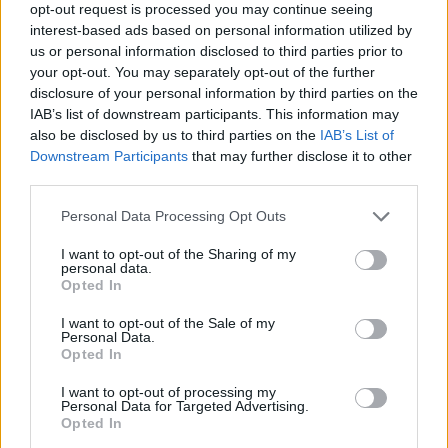
opt-out request is processed you may continue seeing
A Libri-Shopline és a Közép-Európai Média
interest-based ads based on personal information utilized by
(CEMP) csoport stratégiai együttműködésének
us or personal information disclosed to third parties prior to
következő lépéseként a CEMP megvásárolta és
your opt-out. You may separately opt-out of the further
médiaportfoliójába illeszti a Libri-Shopline média
disclosure of your personal information by third parties on the
IAB’s list of downstream participants. This information may
üzletágát, a PORT, a Fidelio és a Bóbita
also be disclosed by us to third parties on the
IAB’s List of
kiadványok, valami számos márkamagazin
Downstream Participants
that may further disclose it to other
kiadásával foglalkozó LS Média Network-öt - áll a
third parties.
társaság közleményében.
Personal Data Processing Opt Outs
Az SQ Invest és a CEMP-csoport közös, többségi
I want to opt-out of the Sharing of my
tulajdonában lévő Libri-Shopline csoport a tavalyi
personal data.
Opted In
megalakulását követően a két korábban külön működő
vállalatcsoport tevékenységének összehangolására és
I want to opt-out of the Sale of my
hatékonyabbá tételére helyezi a hangsúlyt. Ennek
Personal Data.
Opted In
következő lépéseként 2014 októberétől a PORT és számos
más kiadvány kiadója, az LS Media Network Kft.
I want to opt-out of processing my
Personal Data for Targeted Advertising.
közvetlenül...
Opted In