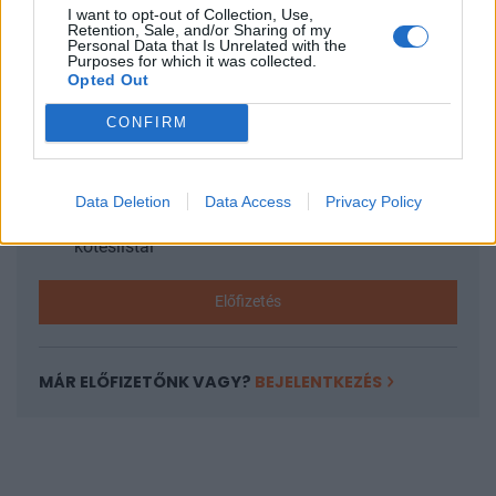
I want to opt-out of Collection, Use,
KEDVES OLVASÓNK!
Retention, Sale, and/or Sharing of my
Personal Data that Is Unrelated with the
Purposes for which it was collected.
A keresett cikk a portfolio.hu hírarchívumához
Opted Out
tartozik, melynek olvasása előfizetéses
regisztrációhoz kötött.
CONFIRM
Az előfizetés a következőket tartalmazza:
Portfolio.hu teljes cikkarchívum
Data Deletion
Data Access
Privacy Policy
Kötéslisták: BÉT elmúlt 2 év napon belüli
kötéslistái
Előfizetés
MÁR ELŐFIZETŐNK VAGY?
BEJELENTKEZÉS