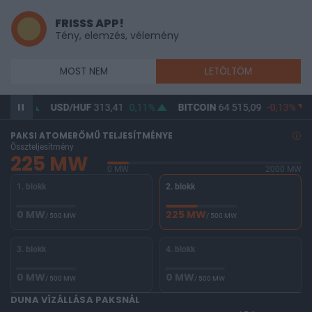
FRISSS APP!
Tény, elemzés, vélemény
MOST NEM
LETÖLTÖM
0,12%
USD/HUF
313,41
0,11%
BITCOIN
64 515,09
-0,13%
PAKSI ATOMERŐMŰ TELJESÍTMÉNYE
Összteljesítmény
225 MW
0 MW
2000 MW
1. blokk
2. blokk
0 MW
225 MW
/ 500 MW
/ 500 MW
3. blokk
4. blokk
0 MW
0 MW
/ 500 MW
/ 500 MW
DUNA VÍZÁLLÁSA PAKSNÁL