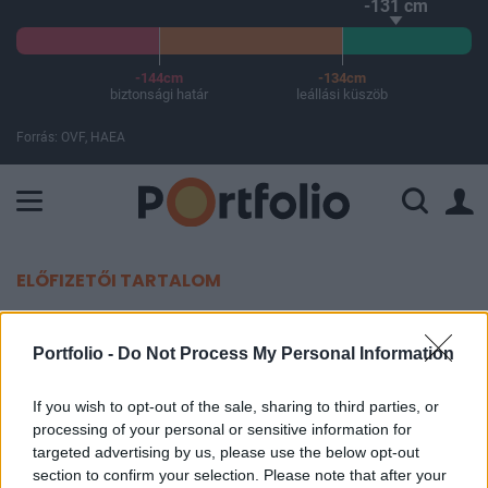
-131 cm
-144cm
-134cm
biztonsági határ
leállási küszöb
Forrás: OVF, HAEA
A Paksi Atomerőmű összteljesítménye 225 MW. A Duna vízállá
ELŐFIZETŐI TARTALOM
A Port.hu kiadója tulajdonost
Portfolio -
Do Not Process My Personal Information
cserélt
If you wish to opt-out of the sale, sharing to third parties, or
Portfolio
processing of your personal or sensitive information for
2014. október 13. 20:36
targeted advertising by us, please use the below opt-out
section to confirm your selection. Please note that after your