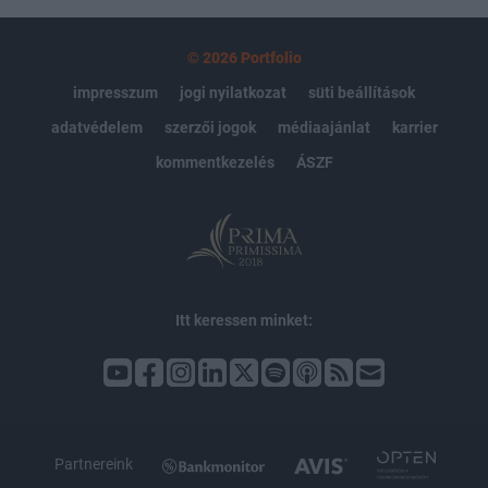
© 2026 Portfolio
impresszum
jogi nyilatkozat
süti beállítások
adatvédelem
szerzői jogok
médiaajánlat
karrier
kommentkezelés
ÁSZF
Itt keressen minket:
Partnereink