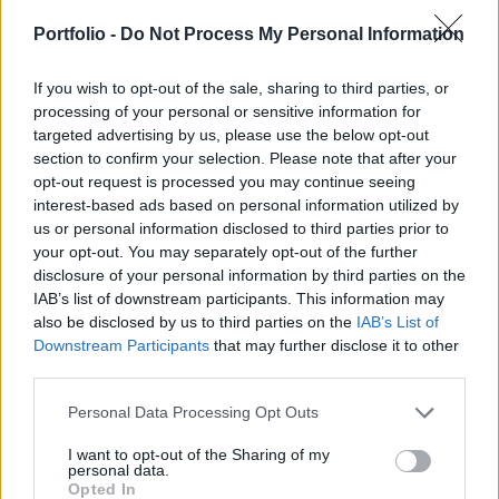
azeri gázkitermelési projekt, melyben most
jelentősebb részesedést értékesített a norvég
Portfolio -
Do Not Process My Personal Information
Statoil. A 15,5 százalékos részesedést 2,25
milliárd dollárért adták el.
If you wish to opt-out of the sale, sharing to third parties, or
processing of your personal or sensitive information for
targeted advertising by us, please use the below opt-out
Portfolio Investment Day 2026Október 21-én jön a Portfolio
section to confirm your selection. Please note that after your
Investment Day 2026, ahol a piac vezető szakértőivel
opt-out request is processed you may continue seeing
keressük a választ a befektetőket leginkább foglalkoztató
interest-based ads based on personal information utilized by
kérdésekre. Meddig tarthat az AI-rali, kik lehetnek a
us or personal information disclosed to third parties prior to
következő évek nyertesei, mire számíthatunk a részvény-,
your opt-out. You may separately opt-out of the further
kötvény-, nyersanyag- és kriptopiacokon, és hogyan
disclosure of your personal information by third parties on the
érdemes portfóliót építeni egy gyorsan változó...
IAB’s list of downstream participants. This information may
also be disclosed by us to third parties on the
IAB’s List of
Downstream Participants
that may further disclose it to other
KEDVES OLVASÓNK!
third parties.
A keresett cikk a portfolio.hu hírarchívumához
Personal Data Processing Opt Outs
tartozik, melynek olvasása előfizetéses
I want to opt-out of the Sharing of my
regisztrációhoz kötött.
personal data.
Opted In