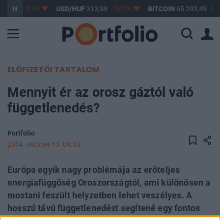
362,81
-0,1%
USD/HUF
313,98
-0,07%
BITCOIN
65 203,49
0,5
ELŐFIZETŐI TARTALOM
Mennyit ér az orosz gáztól való
függetlenedés?
Portfolio
2014. október 13. 09:10
Európa egyik nagy problémája az erőteljes
energiafüggőség Oroszországtól, ami különösen a
mostani feszült helyzetben lehet veszélyes. A
hosszú távú függetlenedést segítené egy fontos