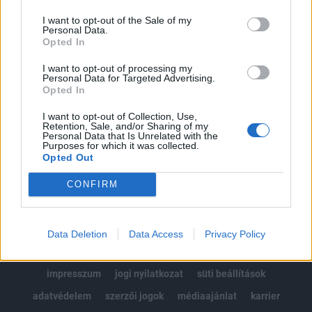
Az előfizetés a következőket tartalmazza:
I want to opt-out of the Sale of my
Portfolio.hu teljes cikkarchívum
Personal Data.
Kötéslisták: BÉT elmúlt 2 év napon belüli
Opted In
kötéslistái
I want to opt-out of processing my
Personal Data for Targeted Advertising.
Opted In
Előfizetés
I want to opt-out of Collection, Use,
Retention, Sale, and/or Sharing of my
Personal Data that Is Unrelated with the
MÁR ELŐFIZETŐNK VAGY?
BEJELENTKEZÉS
Purposes for which it was collected.
Opted Out
CONFIRM
Data Deletion
Data Access
Privacy Policy
© 2026 Portfolio
impresszum
jogi nyilatkozat
süti beállítások
adatvédelem
szerzői jogok
médiaajánlat
karrier