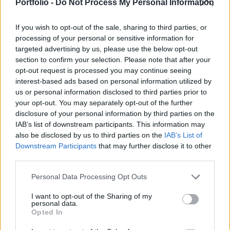
teljesített, és Kínában is rekord értékesítésről
Portfolio -
Do Not Process My Personal Information
számolt be.
If you wish to opt-out of the sale, sharing to third parties, or
Ma tette közzé a General Motors a harmadik negyedéves
processing of your personal or sensitive information for
gyorsjelentését. Az autógyártó 39,3 milliárd dolláros
targeted advertising by us, please use the below opt-out
section to confirm your selection. Please note that after your
árbevételről számolt be, mely minimálisan elmarad az
opt-out request is processed you may continue seeing
elemzők által várttól, az egyszeri tételek nélkül számított
interest-based ads based on personal information utilized by
EPS ugyanakkor minimálisan jobb lett, mint amire a
us or personal information disclosed to third parties prior to
szakértők számítottak.A társaság az előző év azonos
your opt-out. You may separately opt-out of the further
időszakához képest 1 százalékkal növelni...
disclosure of your personal information by third parties on the
IAB’s list of downstream participants. This information may
also be disclosed by us to third parties on the
IAB’s List of
KEDVES OLVASÓNK!
Downstream Participants
that may further disclose it to other
third parties.
A keresett cikk a portfolio.hu hírarchívumához
tartozik, melynek olvasása előfizetéses
Personal Data Processing Opt Outs
regisztrációhoz kötött.
I want to opt-out of the Sharing of my
personal data.
Az előfizetés a következőket tartalmazza:
Opted In
Portfolio.hu teljes cikkarchívum