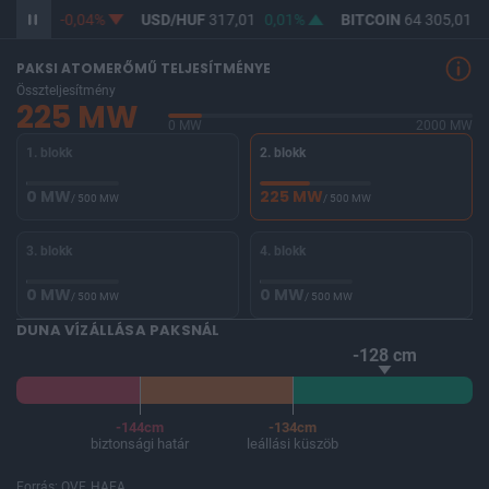
365,28
-0,04%
USD/HUF
317,01
0,01%
BITCOIN
64 305,01
-
PAKSI ATOMERŐMŰ TELJESÍTMÉNYE
Összteljesítmény
225 MW
0 MW
2000 MW
1. blokk
2. blokk
0 MW
225 MW
/ 500 MW
/ 500 MW
3. blokk
4. blokk
0 MW
0 MW
/ 500 MW
/ 500 MW
DUNA VÍZÁLLÁSA PAKSNÁL
-128 cm
-144cm
-134cm
biztonsági határ
leállási küszöb
Forrás: OVF, HAEA