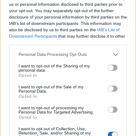
us or personal information disclosed to third parties prior to
méltányos szabályozás kialakítására a fuvarozói
your opt-out. You may separately opt-out of the further
érdekképviseletek bevonásával bizottságot hoz
disclosure of your personal information by third parties on the
létre. A Nemzeti Fejlesztési Minisztérium
IAB’s list of downstream participants. This information may
előterjesztése alapján a parlamenti képviselők
also be disclosed by us to third parties on the
IAB’s List of
egyes, pontosan körülhatárolt esetekben hagyták
Downstream Participants
that may further disclose it to other
third parties.
jóvá a kiszabott e-útdíj bírságok elengedését.
Personal Data Processing Opt Outs
Itt az amnesztia. A bevezetési időszakban még
gyakorlatlan felhasználók viszonylati jegyet váltottak
I want to opt-out of the Sharing of my
personal data.
ugyan, de ezt nem mindenben a törvényben leírtaknak
Opted In
megfelelően, hanem késve vagy téves bevallás alapján
tették. A jóhiszemű fuvarozók jogosultságukat utólag, de
I want to opt-out of the Sale of my
Personal Data.
legfeljebb a használat észlelését követő nyolc órán belül
Opted In
váltották meg, vagy az előre meghatározott útvonalról...
I want to opt-out of processing my
Personal Data for Targeted Advertising.
Opted In
KEDVES OLVASÓNK!
I want to opt-out of Collection, Use,
A keresett cikk a portfolio.hu hírarchívumához
Retention, Sale, and/or Sharing of my