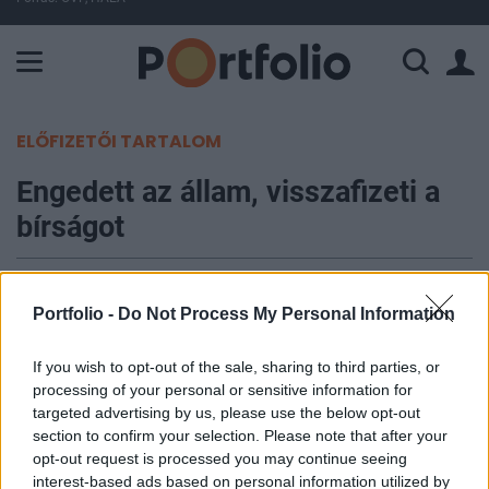
A Paksi Atomerőmű összteljesítménye 225 MW. A Duna vízállá
ELŐFIZETŐI TARTALOM
Engedett az állam, visszafizeti a
bírságot
Hámor Iván
2014. október 31. 10:51
Portfolio -
Do Not Process My Personal Information
Akár kétmilliárd forintnyi bírság megfizetése alól
If you wish to opt-out of the sale, sharing to third parties, or
processing of your personal or sensitive information for
mentesülnek a jóhiszemű úthasználók, miután az
targeted advertising by us, please use the below opt-out
Országgyűlés elfogadta az e-útdíj törvény
section to confirm your selection. Please note that after your
kapcsolódó módosítását 2014. október 27-én. A
opt-out request is processed you may continue seeing
kormány március végén döntött arról, hogy a
interest-based ads based on personal information utilized by