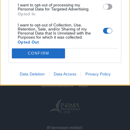
I want to opt-out of processing my
Personal Data for Targeted Advertising.
MÁR ELŐFIZETŐNK VAGY?
BEJELENTKEZÉS
Opted In
I want to opt-out of Collection, Use,
Retention, Sale, and/or Sharing of my
Personal Data that Is Unrelated with the
Purposes for which it was collected.
Opted Out
CONFIRM
© 2026 Portfolio
impresszum
jogi nyilatkozat
süti beállítások
Data Deletion
Data Access
Privacy Policy
adatvédelem
szerzői jogok
médiaajánlat
karrier
kommentkezelés
ÁSZF
Itt keressen minket: