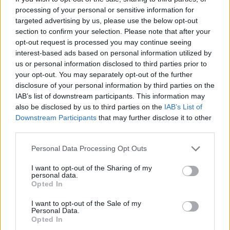
többek között döntenek az alaptőke felemeléséről, és arról
processing of your personal or sensitive information for
is, hogy Schóbert Norbert a társaság rendelkezésére
targeted advertising by us, please use the below opt-out
bocsátja a tulajdonában lévő védjegyeket A társaság új
section to confirm your selection. Please note that after your
felsővezetőket is választ, Erényi Balázst a Norbi Update
opt-out request is processed you may continue seeing
interest-based ads based on personal information utilized by
Lowcarb igazgatótanácsának tagjává...
us or personal information disclosed to third parties prior to
your opt-out. You may separately opt-out of the further
disclosure of your personal information by third parties on the
KEDVES OLVASÓNK!
IAB’s list of downstream participants. This information may
A keresett cikk a portfolio.hu hírarchívumához
also be disclosed by us to third parties on the
IAB’s List of
Downstream Participants
that may further disclose it to other
tartozik, melynek olvasása előfizetéses
third parties.
regisztrációhoz kötött.
Personal Data Processing Opt Outs
Az előfizetés a következőket tartalmazza:
Portfolio.hu teljes cikkarchívum
I want to opt-out of the Sharing of my
personal data.
Kötéslisták: BÉT elmúlt 2 év napon belüli
Opted In
kötéslistái
I want to opt-out of the Sale of my
Personal Data.
Előfizetés
Opted In