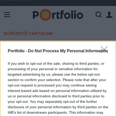
A Paksi Atomerőmű összteljesítménye 226 MW. A Duna vízállá
ELŐFIZETŐI TARTALOM
Nagy tételben venné saját
Portfolio -
Do Not Process My Personal Information
részvényeit a Richter
If you wish to opt-out of the sale, sharing to third parties, or
Portfolio
processing of your personal or sensitive information for
2014. december 10. 16:51
targeted advertising by us, please use the below opt-out
section to confirm your selection. Please note that after your
opt-out request is processed you may continue seeing
A Richter tegnap 300 ezer, ma pedig további 400
interest-based ads based on personal information utilized by
ezer saját részvény tőzsdén történő
us or personal information disclosed to third parties prior to
megvásárlására adott megbízást, amit csoporton
your opt-out. You may separately opt-out of the further
belüli részvénycseréhez kívánnak felhasználni.
disclosure of your personal information by third parties on the
IAB’s list of downstream participants. This information may