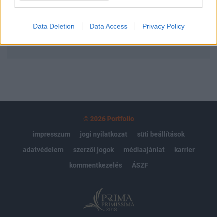
Előfizetés
Data Deletion
Data Access
Privacy Policy
MÁR ELŐFIZETŐNK VAGY?
BEJELENTKEZÉS
© 2026 Portfolio
impresszum
jogi nyilatkozat
süti beállítások
adatvédelem
szerzői jogok
médiaajánlat
karrier
kommentkezelés
ÁSZF