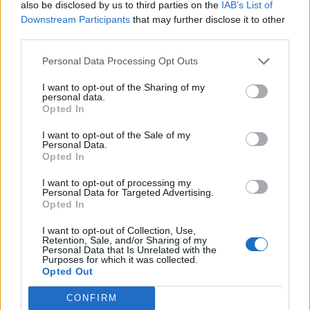
A Richter tegnap közölte, hogy 300 ezer saját részvény
also be disclosed by us to third parties on the
IAB’s List of
Downstream Participants
that may further disclose it to other
tőzsdén történő megvásárlására adott megbízást, majd ma
third parties.
délután közölte, hogy további, maximum 400 ezer darab
részvény vételére adtak megbízást az UniCreditnek. Ez a
Personal Data Processing Opt Outs
részvények napi forgalmát tekintve jelentős mennyiségű
I want to opt-out of the Sharing of my
papír, a közlemények a vásárlást azzal magyarázzák, hogy
personal data.
a társaság csoporton belüli...
Opted In
I want to opt-out of the Sale of my
Personal Data.
KEDVES OLVASÓNK!
Opted In
A keresett cikk a portfolio.hu hírarchívumához
I want to opt-out of processing my
tartozik, melynek olvasása előfizetéses
Personal Data for Targeted Advertising.
Opted In
regisztrációhoz kötött.
I want to opt-out of Collection, Use,
Az előfizetés a következőket tartalmazza:
Retention, Sale, and/or Sharing of my
Personal Data that Is Unrelated with the
Portfolio.hu teljes cikkarchívum
Purposes for which it was collected.
Kötéslisták: BÉT elmúlt 2 év napon belüli
Opted Out
kötéslistái
CONFIRM