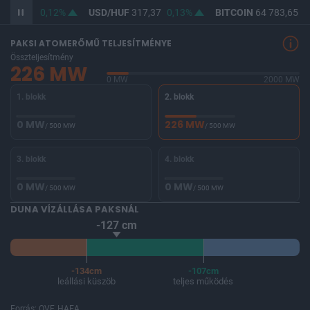
365,83
0,12%
USD/HUF
317,37
0,13%
BITCOIN
64 783,65
0
PAKSI ATOMERŐMŰ TELJESÍTMÉNYE
Összteljesítmény
226 MW
0 MW
2000 MW
1. blokk
2. blokk
0 MW
226 MW
/ 500 MW
/ 500 MW
3. blokk
4. blokk
0 MW
0 MW
/ 500 MW
/ 500 MW
DUNA VÍZÁLLÁSA PAKSNÁL
-127 cm
-134cm
-107cm
leállási küszöb
teljes működés
Forrás: OVF, HAEA