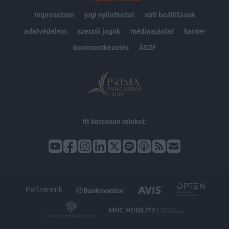
impresszum
jogi nyilatkozat
süti beállítások
adatvédelem
szerzői jogok
médiaajánlat
karrier
kommentkezelés
ÁSZF
Itt keressen minket:
Partnereink