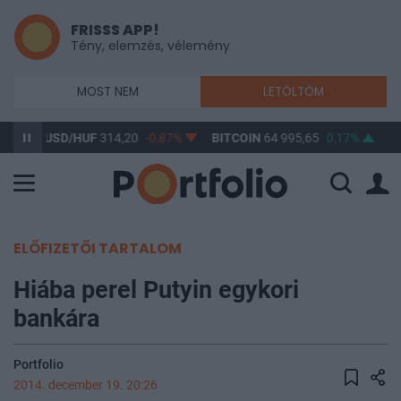
FRISSS APP!
Tény, elemzés, vélemény
MOST NEM
LETÖLTÖM
1%
USD/HUF
314,20
-0,87%
BITCOIN
64 995,65
0,17%
B
ELŐFIZETŐI TARTALOM
Hiába perel Putyin egykori
bankára
Portfolio
2014. december 19. 20:26