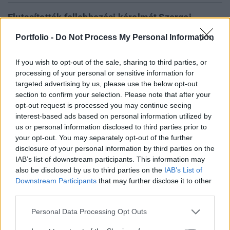
Elutasították fellebbezési kérelmét Szergej
Pugacsevnek, akit egykor Putyin bankáraként
Portfolio -
Do Not Process My Personal Information
tartottak számon. Azt akarta elérni, hogy 70 millió
dolláros vagyonát újra saját kézbe vehesse, de a
If you wish to opt-out of the sale, sharing to third parties, or
bírói ítélet most sem neki kedvezett - számolt be a
processing of your personal or sensitive information for
Financial Times.
targeted advertising by us, please use the below opt-out
section to confirm your selection. Please note that after your
opt-out request is processed you may continue seeing
Érvényben marad az a korábban hozott bírósági ítélet,
interest-based ads based on personal information utilized by
miszerint Szergej Pugacsev 2 milliárd dollár erejéig nem
us or personal information disclosed to third parties prior to
férhet hozzá vagyonához. A korábbi orosz politikus a
your opt-out. You may separately opt-out of the further
londoni feljebbviteli bíróságon perel az ellene júliusban
disclosure of your personal information by third parties on the
hozott ítélet semmissé nyilvánítása érdekében, de nem járt
IAB’s list of downstream participants. This information may
sikerrel. A 2010-ben 1,7 milliárd dolláros kifizetetlen
also be disclosed by us to third parties on the
IAB’s List of
követelést maga után hagyó...
Downstream Participants
that may further disclose it to other
third parties.
Personal Data Processing Opt Outs
KEDVES OLVASÓNK!