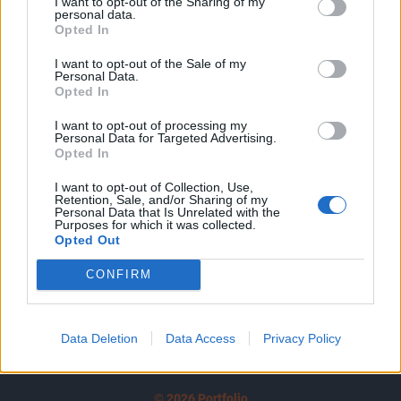
I want to opt-out of the Sharing of my
A keresett cikk a portfolio.hu hírarchívumához
personal data.
tartozik, melynek olvasása előfizetéses
Opted In
regisztrációhoz kötött.
I want to opt-out of the Sale of my
Personal Data.
Az előfizetés a következőket tartalmazza:
Opted In
Portfolio.hu teljes cikkarchívum
I want to opt-out of processing my
Kötéslisták: BÉT elmúlt 2 év napon belüli
Personal Data for Targeted Advertising.
kötéslistái
Opted In
I want to opt-out of Collection, Use,
Előfizetés
Retention, Sale, and/or Sharing of my
Personal Data that Is Unrelated with the
Purposes for which it was collected.
Opted Out
MÁR ELŐFIZETŐNK VAGY?
BEJELENTKEZÉS
CONFIRM
Data Deletion
Data Access
Privacy Policy
© 2026 Portfolio