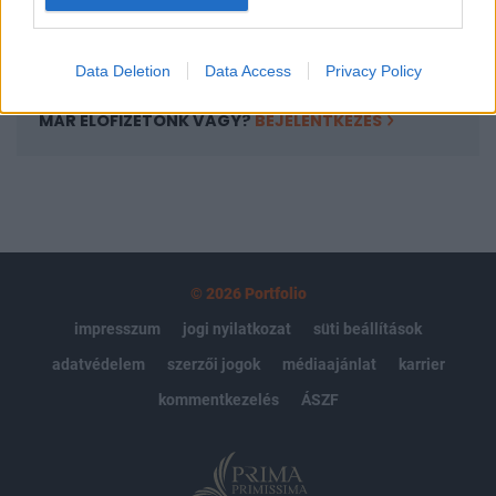
Előfizetés
Data Deletion
Data Access
Privacy Policy
MÁR ELŐFIZETŐNK VAGY?
BEJELENTKEZÉS
© 2026 Portfolio
impresszum
jogi nyilatkozat
süti beállítások
adatvédelem
szerzői jogok
médiaajánlat
karrier
kommentkezelés
ÁSZF