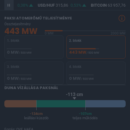
F
364,54
0,38%
USD/HUF
315,86
0,53%
BITCOIN
63 957,76
-
PAKSI ATOMERŐMŰ TELJESÍTMÉNYE
Összteljesítmény
443 MW
0 MW
2000 MW
1. blokk
2. blokk
0 MW
443 MW
/ 500 MW
/ 500 MW
3. blokk
4. blokk
0 MW
0 MW
/ 500 MW
/ 500 MW
DUNA VÍZÁLLÁSA PAKSNÁL
-113 cm
-134cm
-107cm
leállási küszöb
teljes működés
Forrás: OVF, HAEA