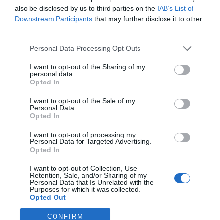
also be disclosed by us to third parties on the
IAB’s List of
Biztosítás konferenciánk egyik panelbeszélgetésében a
Downstream Participants
that may further disclose it to other
hazai biztosítóknál dolgozó külföldi vezérigazgatók vettek
third parties.
részt. Bár a képen nem látszik, van, aki már-már anyanyelvi
szinten beszéli a magyar nyelvet közöttük, és van olyan is,
Personal Data Processing Opt Outs
aki reménytelennek tartja nyelvünk megtanulását. A
I want to opt-out of the Sharing of my
közönség soraiban mindenesetre sokan rádöbbenhettek,
personal data.
Opted In
hogy életveszélyes magyarul...
I want to opt-out of the Sale of my
Personal Data.
KEDVES OLVASÓNK!
Opted In
A keresett cikk a portfolio.hu hírarchívumához
I want to opt-out of processing my
Personal Data for Targeted Advertising.
tartozik, melynek olvasása előfizetéses
Opted In
regisztrációhoz kötött.
I want to opt-out of Collection, Use,
Retention, Sale, and/or Sharing of my
Az előfizetés a következőket tartalmazza:
Personal Data that Is Unrelated with the
Portfolio.hu teljes cikkarchívum
Purposes for which it was collected.
Opted Out
Kötéslisták: BÉT elmúlt 2 év napon belüli
kötéslistái
CONFIRM