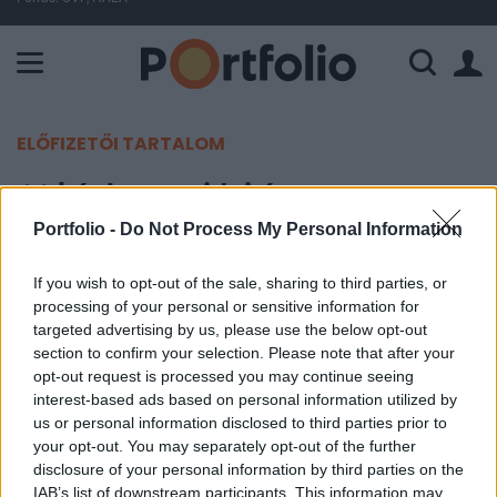
A Paksi Atomerőmű összteljesítménye 443 MW. A Duna vízállá
ELŐFIZETŐI TARTALOM
11 képben az idei év
Portfolio -
Do Not Process My Personal Information
Portfolio
2014. december 31. 15:05
If you wish to opt-out of the sale, sharing to third parties, or
processing of your personal or sensitive information for
targeted advertising by us, please use the below opt-out
Bejelentések, miniszteri előadások, ex-
section to confirm your selection. Please note that after your
miniszterek vitája, vezérigazgatói kerekasztalok,
opt-out request is processed you may continue seeing
iparági panelbeszélgetések, parázs szakmai viták:
interest-based ads based on personal information utilized by
mi így láttuk a 2014-es évet a Portfolio
us or personal information disclosed to third parties prior to
your opt-out. You may separately opt-out of the further
konferenciáin. Szigorúan szubjektív képgalériánk
disclosure of your personal information by third parties on the
2014-ről.
IAB’s list of downstream participants. This information may