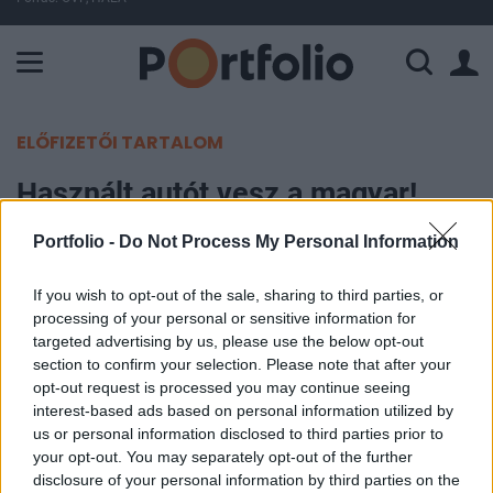
A Paksi Atomerőmű összteljesítménye 225 MW. A Duna vízállá
ELŐFIZETŐI TARTALOM
Használt autót vesz a magyar!
Portfolio -
Do Not Process My Personal Information
MTI
2015. január 06. 12:33
If you wish to opt-out of the sale, sharing to third parties, or
processing of your personal or sensitive information for
Két év alatt 49 ezerről 96 ezerre nőtt, csaknem
targeted advertising by us, please use the below opt-out
megduplázódott a használt személyautók
section to confirm your selection. Please note that after your
opt-out request is processed you may continue seeing
importja, amelyek tizenegy éves átlagos életkora
interest-based ads based on personal information utilized by
komoly műszaki problémákat vet fel - mondta
us or personal information disclosed to third parties prior to
Erdélyi Péter, a Magyar Gépjárműimportőrök
your opt-out. You may separately opt-out of the further
Egyesülete (MGE) ügyvezető elnöke kedden,
disclosure of your personal information by third parties on the