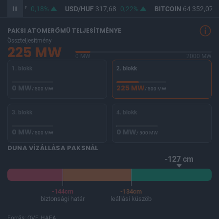
F
366,07
0,18%
USD/HUF
317,68
0,22%
BITCOIN
64 352,07
0
PAKSI ATOMERŐMŰ TELJESÍTMÉNYE
Összteljesítmény
225 MW
0 MW
2000 MW
1. blokk
2. blokk
0 MW
225 MW
/ 500 MW
/ 500 MW
3. blokk
4. blokk
0 MW
0 MW
/ 500 MW
/ 500 MW
DUNA VÍZÁLLÁSA PAKSNÁL
-127 cm
-144cm
-134cm
biztonsági határ
leállási küszöb
Forrás: OVF, HAEA