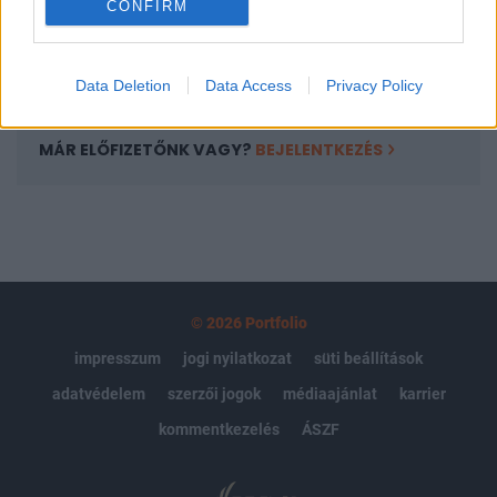
CONFIRM
kötéslistái
Előfizetés
Data Deletion
Data Access
Privacy Policy
MÁR ELŐFIZETŐNK VAGY?
BEJELENTKEZÉS
© 2026 Portfolio
impresszum
jogi nyilatkozat
süti beállítások
adatvédelem
szerzői jogok
médiaajánlat
karrier
kommentkezelés
ÁSZF