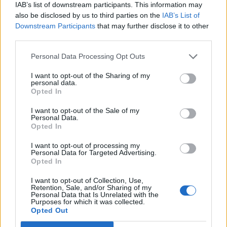
Budapesten egy sajtótájékoztatón.
IAB’s list of downstream participants. This information may
also be disclosed by us to third parties on the
IAB’s List of
Downstream Participants
that may further disclose it to other
Pörög az autópiac, de messze még a 2007-es szint Az új
third parties.
autók eladása tavaly 20 százalékkal, 67 500-ra nőtt, így a
tavalyi teljes személyautó forgalom meghaladta a 160
Personal Data Processing Opt Outs
ezret - tette hozzá. Európában tavaly 12,5 millió új
személyautó talált gazdára, ez 600 ezerrel több a 2013.
I want to opt-out of the Sharing of my
personal data.
évinél, de még mindig messze van a 2007-es 15,7 milliós
Opted In
csúcstól. A használt autó a menő...
I want to opt-out of the Sale of my
Personal Data.
Opted In
KEDVES OLVASÓNK!
I want to opt-out of processing my
A keresett cikk a portfolio.hu hírarchívumához
Personal Data for Targeted Advertising.
Opted In
tartozik, melynek olvasása előfizetéses
regisztrációhoz kötött.
I want to opt-out of Collection, Use,
Retention, Sale, and/or Sharing of my
Personal Data that Is Unrelated with the
Az előfizetés a következőket tartalmazza:
Purposes for which it was collected.
Portfolio.hu teljes cikkarchívum
Opted Out
Kötéslisták: BÉT elmúlt 2 év napon belüli