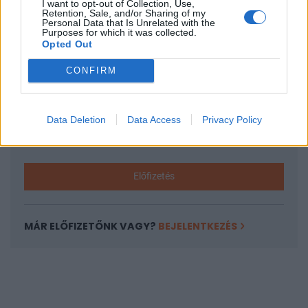
I want to opt-out of Collection, Use,
KEDVES OLVASÓNK!
Retention, Sale, and/or Sharing of my
Personal Data that Is Unrelated with the
A keresett cikk a portfolio.hu hírarchívumához
Purposes for which it was collected.
Opted Out
tartozik, melynek olvasása előfizetéses
regisztrációhoz kötött.
CONFIRM
Az előfizetés a következőket tartalmazza:
Portfolio.hu teljes cikkarchívum
Data Deletion
Data Access
Privacy Policy
Kötéslisták: BÉT elmúlt 2 év napon belüli
kötéslistái
Előfizetés
MÁR ELŐFIZETŐNK VAGY?
BEJELENTKEZÉS