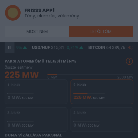
FRISSS APP!
Tény, elemzés, vélemény
MOST NEM
LETÖLTÖM
,87
0,59%
USD/HUF
315,31
0,71%
BITCOIN
64 389,76
-0,33
PAKSI ATOMERŐMŰ TELJESÍTMÉNYE
Összteljesítmény
225 MW
0 MW
2000 MW
1. blokk
2. blokk
0 MW
225 MW
/ 500 MW
/ 500 MW
3. blokk
4. blokk
0 MW
0 MW
/ 500 MW
/ 500 MW
DUNA VÍZÁLLÁSA PAKSNÁL