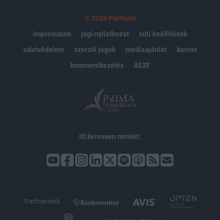
© 2026 Portfolio
impresszum
jogi nyilatkozat
süti beállítások
adatvédelem
szerzői jogok
médiaajánlat
karrier
kommentkezelés
ÁSZF
Itt keressen minket:
Partnereink