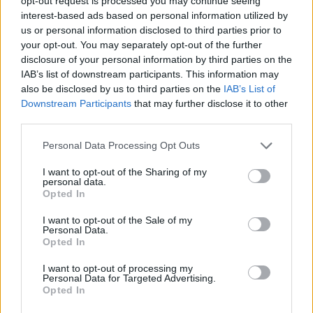
opt-out request is processed you may continue seeing
A Wirtshaftsblattnak adott interjút a MOL
interest-based ads based on personal information utilized by
us or personal information disclosed to third parties prior to
vezérigazgatója, Molnár József, aki többek között
your opt-out. You may separately opt-out of the further
elmondta, a társaság továbbra is nyitott a
disclosure of your personal information by third parties on the
felvásárlási lehetőségekre, és idén
IAB’s list of downstream participants. This information may
összességében 2,2 milliárd dolláros beruházási
also be disclosed by us to third parties on the
IAB’s List of
Downstream Participants
that may further disclose it to other
programmal tervez. Az INA kapcsán megjegyezte,
third parties.
az elsődleges cél továbbra is a horvátokkal való
megegyezés.
Personal Data Processing Opt Outs
I want to opt-out of the Sharing of my
Portfolio Investment Day 2026Október 21-én jön a Portfolio
personal data.
Investment Day 2026, ahol a piac vezető szakértőivel
Opted In
keressük a választ a befektetőket leginkább foglalkoztató
I want to opt-out of the Sale of my
kérdésekre. Meddig tarthat az AI-rali, kik lehetnek a
Personal Data.
következő évek nyertesei, mire számíthatunk a részvény-,
Opted In
kötvény-, nyersanyag- és kriptopiacokon, és hogyan
I want to opt-out of processing my
érdemes portfóliót építeni egy gyorsan változó...
Personal Data for Targeted Advertising.
Opted In