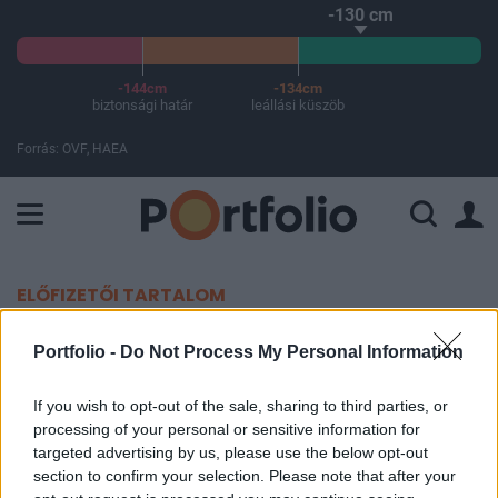
-130 cm
-144cm
-134cm
biztonsági határ
leállási küszöb
Forrás: OVF, HAEA
A Paksi Atomerőmű összteljesítménye 225 MW. A Duna vízállá
ELŐFIZETŐI TARTALOM
Mit okoz a MOL-nak a zuhanó
Portfolio -
Do Not Process My Personal Information
olajár?
If you wish to opt-out of the sale, sharing to third parties, or
processing of your personal or sensitive information for
Portfolio
targeted advertising by us, please use the below opt-out
2015. január 08. 09:42
section to confirm your selection. Please note that after your