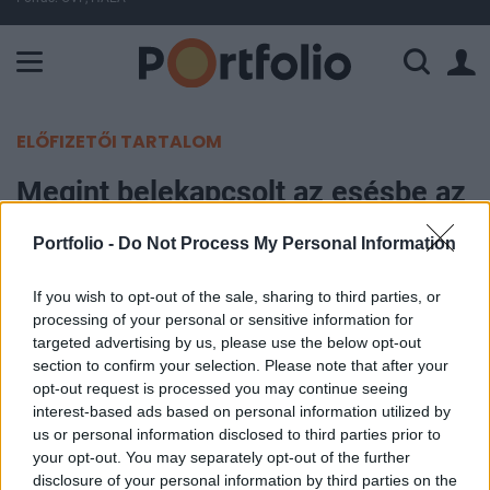
A Paksi Atomerőmű összteljesítménye 226 MW. A Duna vízállá
ELŐFIZETŐI TARTALOM
Megint belekapcsolt az esésbe az
olaj
Portfolio -
Do Not Process My Personal Information
Portfolio
If you wish to opt-out of the sale, sharing to third parties, or
2015. január 12. 20:27
processing of your personal or sensitive information for
targeted advertising by us, please use the below opt-out
Folytatódik az olaj árfolyamának mélyrepülése
section to confirm your selection. Please note that after your
opt-out request is processed you may continue seeing
ma. Jelenleg 4%-os csökkenésnél tart a WTI, a
interest-based ads based on personal information utilized by
februári határidős árfolyam 47 dollár alá esett. Az
us or personal information disclosed to third parties prior to
olajár esése kapcsán legutóbb megszólalt a
your opt-out. You may separately opt-out of the further
szaúdi herceg is, aki elmondta, hogy szerinte soha
disclosure of your personal information by third parties on the