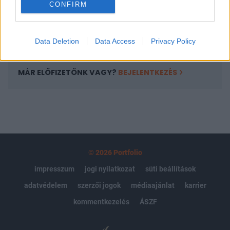
CONFIRM
kötéslistái
Előfizetés
Data Deletion
Data Access
Privacy Policy
MÁR ELŐFIZETŐNK VAGY?
BEJELENTKEZÉS
© 2026 Portfolio
impresszum
jogi nyilatkozat
süti beállítások
adatvédelem
szerzői jogok
médiaajánlat
karrier
kommentkezelés
ÁSZF