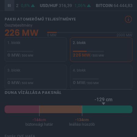
UF
364,62
0,8%
USD/HUF
316,39
1,06%
BITCOIN
64 444,83
-
PAKSI ATOMERŐMŰ TELJESÍTMÉNYE
Összteljesítmény
226 MW
0 MW
2000 MW
1. blokk
2. blokk
0 MW
226 MW
/ 500 MW
/ 500 MW
3. blokk
4. blokk
0 MW
0 MW
/ 500 MW
/ 500 MW
DUNA VÍZÁLLÁSA PAKSNÁL
-129 cm
-144cm
-134cm
biztonsági határ
leállási küszöb
Forrás: OVF, HAEA