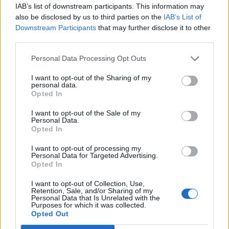
IAB’s list of downstream participants. This information may
nem lesz már 100 dollár az olaj árfolyama.
also be disclosed by us to third parties on the
IAB’s List of
Downstream Participants
that may further disclose it to other
Energy Investment Forum 2026Az energiaszektor
third parties.
csúcsvezetői egy helyen: stratégiai válaszok
versenyképességről, beruházásokról, szabályozásról és az
Personal Data Processing Opt Outs
energetikai jövőjéről.Információ és jelentkezésTovább
I want to opt-out of the Sharing of my
folytatja a mélyrepülést az olaj árfolyama ma, a februári
personal data.
határidős WTI több mint 4%-os esésnél jár jelenleg, már
Opted In
csak 46,3 dolláron tartózkodik az árfolyam. ...
I want to opt-out of the Sale of my
Personal Data.
Opted In
KEDVES OLVASÓNK!
I want to opt-out of processing my
A keresett cikk a portfolio.hu hírarchívumához
Personal Data for Targeted Advertising.
Opted In
tartozik, melynek olvasása előfizetéses
regisztrációhoz kötött.
I want to opt-out of Collection, Use,
Retention, Sale, and/or Sharing of my
Personal Data that Is Unrelated with the
Az előfizetés a következőket tartalmazza:
Purposes for which it was collected.
Portfolio.hu teljes cikkarchívum
Opted Out
Kötéslisták: BÉT elmúlt 2 év napon belüli