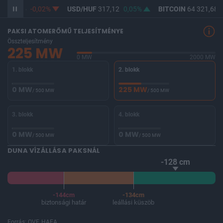
F
365,35
-0,02%
USD/HUF
317,12
0,05%
BITCOIN
64 321,68
PAKSI ATOMERŐMŰ TELJESÍTMÉNYE
Összteljesítmény
225 MW
0 MW
2000 MW
1. blokk
2. blokk
0 MW
225 MW
/ 500 MW
/ 500 MW
3. blokk
4. blokk
0 MW
0 MW
/ 500 MW
/ 500 MW
DUNA VÍZÁLLÁSA PAKSNÁL
-128 cm
-144cm
-134cm
biztonsági határ
leállási küszöb
Forrás: OVF, HAEA