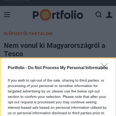
A Paksi Atomerőmű összteljesítménye 225 MW. A Duna vízállá
ELŐFIZETŐI TARTALOM
Nem vonul ki Magyarországról a
Tesco
Portfolio
Portfolio -
Do Not Process My Personal Information
2015. január 12. 13:14
If you wish to opt-out of the sale, sharing to third parties, or
processing of your personal or sensitive information for
Személyesen egyeztet minden elbocsátott
targeted advertising by us, please use the below opt-out
dolgozójával a Tesco Magyarországon - mondta el
section to confirm your selection. Please note that after your
az Indexnek adott interjújában a társaság
opt-out request is processed you may continue seeing
vezérigazgatója, Nigel Jones. Hozzátette, hogy a
interest-based ads based on personal information utilized by
us or personal information disclosed to third parties prior to
szabályozási változások miatt volt szükség a