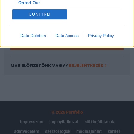
Opted Out
Az előfizetés a következőket tartalmazza:
Portfolio.hu teljes cikkarchívum
CONFIRM
Kötéslisták: BÉT elmúlt 2 év napon belüli
kötéslistái
Data Deletion
Data Access
Privacy Policy
Előfizetés
MÁR ELŐFIZETŐNK VAGY?
BEJELENTKEZÉS
© 2026 Portfolio
impresszum
jogi nyilatkozat
süti beállítások
adatvédelem
szerzői jogok
médiaajánlat
karrier