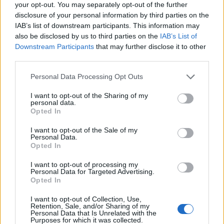
your opt-out. You may separately opt-out of the further
leépítésre és hogy az elbocsátottaknak
disclosure of your personal information by third parties on the
megpróbálnak a vállalaton belül munkát adni.
IAB’s list of downstream participants. This information may
Komolyan még nem merült fel, hogy elhagyják az
also be disclosed by us to third parties on the
IAB’s List of
országot, elkötelezettek Magyarország mellett.
Downstream Participants
that may further disclose it to other
third parties.
A szabályozási változások miatt kénytelen bezárni 13
Personal Data Processing Opt Outs
üzletét a Tesco, mivel csak így tudja biztosítani hosszú
távú jövőjét Magyarországon. Több mint 220 üzlete van
I want to opt-out of the Sharing of my
personal data.
Magyarországon a Tescónak, így a lépés csak a hálózat kis
Opted In
részét érinti, de a lépés így is jelentős - közölte Nigel Jones
vezérigazgató az Indexnek adott interjúban. A bezárások
I want to opt-out of the Sale of my
Personal Data.
leginkább a közepes...
Opted In
I want to opt-out of processing my
Personal Data for Targeted Advertising.
KEDVES OLVASÓNK!
Opted In
A keresett cikk a portfolio.hu hírarchívumához
I want to opt-out of Collection, Use,
tartozik, melynek olvasása előfizetéses
Retention, Sale, and/or Sharing of my
Personal Data that Is Unrelated with the
regisztrációhoz kötött.
Purposes for which it was collected.