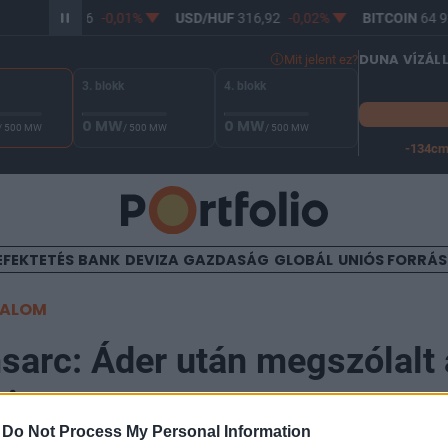
R/HUF
365,36
-0,01%
USD/HUF
316,92
-0,02%
BITCOIN
64 92
DUNA VÍZÁL
Mit jelent ez?
3. blokk
4. blokk
0 MW
0 MW
/ 500 MW
/ 500 MW
/ 500 MW
-134c
A Duna vízállása Paksnál -126 cm. A leállási küszöb -134 cm,
EFEKTETÉS
BANK
DEVIZA
GAZDASÁG
GLOBÁL
UNIÓS FORRÁ
TALOM
arc: Áder után megszólalt 
 is
-
Do Not Process My Personal Information