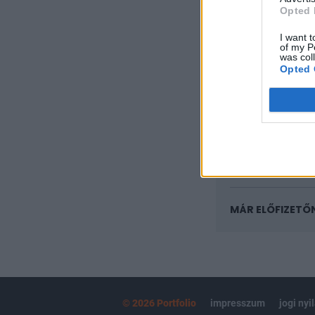
KEDVES OLV
Opted 
A keresett cikk 
I want t
regisztrációhoz k
of my P
was col
Opted 
Az előfizetés a k
Portfolio.hu
Kötéslisták:
kötéslistái
MÁR ELŐFIZETŐ
© 2026 Portfolio
impresszum
jogi nyi