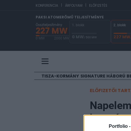
|
|
EU
KONFERENCIA
ÁRFOLYAM
ELŐFIZETÉS
PAKSI ATOMERŐMŰ TELJESÍTMÉNYE
Összteljesítmény
1. blokk
2. blokk
227 MW
0 MW
227 MW
/ 500 MW
0 MW
2000 MW
A Paksi Atomerőmű összteljesítménye 227 MW. 
TISZA-KORMÁNY
SIGNATURE
HÁBORÚ
B
ELŐFIZETŐI TAR
Napelems
kormány
Portfolio 