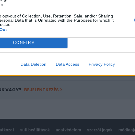
ASÓNK!
In
a portfolio.hu hírarchívumához tartozik, melynek olvasása előf
o opt-out of Collection, Use, Retention, Sale, and/or Sharing
ötött.
ersonal Data that Is Unrelated with the Purposes for which it
lected.
Out
övetkezőket tartalmazza:
 teljes cikkarchívum
CONFIRM
 BÉT elmúlt 2 év napon belüli
Data Deletion
Data Access
Privacy Policy
Előfizetés
NK VAGY?
BEJELENTKEZÉS
latkozat
süti beállítások
adatvédelem
szerzői jogok
médiaaj