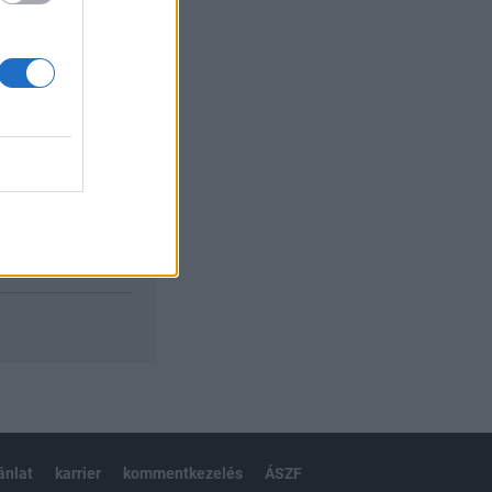
izetéses
ánlat
karrier
kommentkezelés
ÁSZF