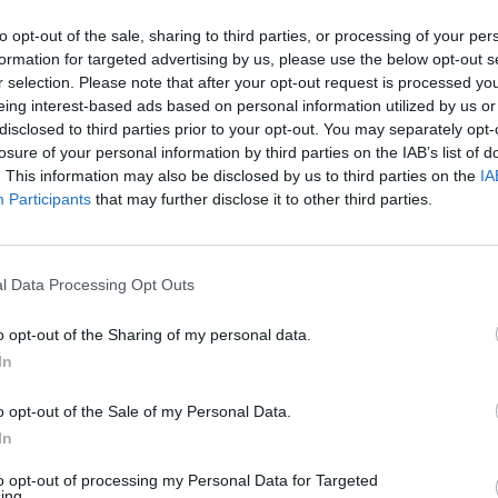
to opt-out of the sale, sharing to third parties, or processing of your per
formation for targeted advertising by us, please use the below opt-out s
r selection. Please note that after your opt-out request is processed y
tán 114 forint/kg környezetvédelmi termékdíjat kell f
eing interest-based ads based on personal information utilized by us or
rint. A napelemekre kivetett új sarc nagy port kavart 
disclosed to third parties prior to your opt-out. You may separately opt-
losure of your personal information by third parties on the IAB’s list of
i heves tiltakozásukat fejezték ki, de több politikus is 
. This information may also be disclosed by us to third parties on the
IA
termékdíjjal kapcsolatban szerdán a környezetügyért, a
Participants
that may further disclose it to other third parties.
t felelős államtitkár is megszólalt, aki szerint a kive
a nem gyakorol jelentős hatást. Az államtitkár nyilat
 lehet, ugyanis azt megelőzően Áder János a közös hib
l Data Processing Opt Outs
, márpedig a nyilatkozatban erről nem esik szó.
o opt-out of the Sharing of my personal data.
solatban sorra szólalnak meg szakmai szervezetek, kérve annak a
In
 V. Németh Zsolt a Földművelésügyi Minisztérium környezetügyért,
felelős államtitkár a kormány.hu oldalon olvasható nyilatkoza
o opt-out of the Sale of my Personal Data.
örnyezetvédelmi termékdíjával kapcsolatban az Országgyűlés...
In
to opt-out of processing my Personal Data for Targeted
ing.