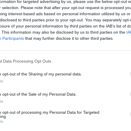
formation for targeted advertising by us, please use the below opt-out s
r selection. Please note that after your opt-out request is processed y
ozásokhoz képest sokkal gyengébb negyedéves számok
eing interest-based ads based on personal information utilized by us or
disclosed to third parties prior to your opt-out. You may separately opt-
al Dutch Shell, Európa legnagyobb olajipari vállalata. 
losure of your personal information by third parties on the IAB’s list of
bb eredmény született, mint amire a piac számított. A 
. This information may also be disclosed by us to third parties on the
IA
 negatív devizahatással magyarázta. Mindezek fényéb
Participants
that may further disclose it to other third parties.
 zuhanással reagált, amit az sem tudott megakadályoz
enti az általa kifizetett osztalék mértékét.
l Data Processing Opt Outs
s a negatív árfolyamhatás döntötte romba a Royal Dutch Shell 
t a korábban jelzethez képest 20 százalékkal lett alacsonyabb.
o opt-out of the Sharing of my personal data.
azt is bejelentette, hogy az elkövetkező három évben 15 milliárd d
In
ekében, hogy ellensúlyozni tudja az olaj árfolyamának...
o opt-out of the Sale of my Personal Data.
In
ASÓNK!
to opt-out of processing my Personal Data for Targeted
a portfolio.hu hírarchívumához tartozik, melynek olvasása előf
ing.
ötött.
In