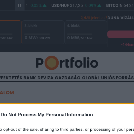
R/HUF
365,51
0,03%
USD/HUF
317,25
0,09%
BITCOIN
64 214
DUNA VÍZÁL
Mit jelent ez?
3. blokk
4. blokk
0 MW
0 MW
/ 500 MW
/ 500 MW
/ 500 MW
-144c
A Duna vízállása Paksnál -128 cm. A biztonsági határ -144 cm,
EFEKTETÉS
BANK
DEVIZA
GAZDASÁG
GLOBÁL
UNIÓS FORRÁ
TALOM
urópa olajkirálya
-
Do Not Process My Personal Information
to opt-out of the sale, sharing to third parties, or processing of your per