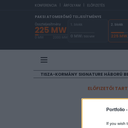
|
|
EU
KONFERENCIA
ÁRFOLYAM
ELŐFIZETÉS
PAKSI ATOMERŐMŰ TELJESÍTMÉNYE
Összteljesítmény
1. blokk
2. blokk
225 MW
0 MW
225 MW
/ 500 MW
0 MW
2000 MW
A Paksi Atomerőmű összteljesítménye 225 MW. 
TISZA-KORMÁNY
SIGNATURE
HÁBORÚ
B
ELŐFIZETŐI TAR
Bajban E
Portfolio 
Portfolio
If you wish 
2015. január 30. 09:36