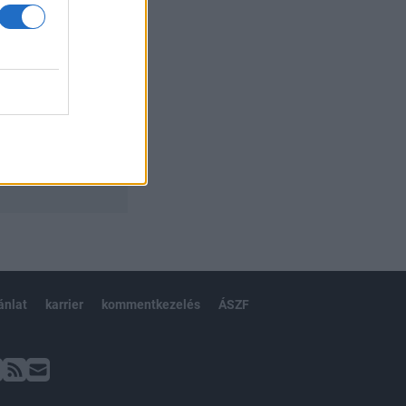
ánlat
karrier
kommentkezelés
ÁSZF