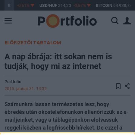
363,17
-0,61%
USD/HUF
314,20
-0,87%
BITCOIN
64 938,74
ELŐFIZETŐI TARTALOM
A nap ábrája: itt sokan nem is
tudják, hogy mi az internet
Portfolio
2015. január 31. 13:32
Számunkra lassan természetes lesz, hogy
ébredés után okostelefonunkon ellenőrizzük az e-
mailjeinket, vagy a táblagépünkön elolvassuk
reggeli közben a legfrissebb híreket. De ezzel a