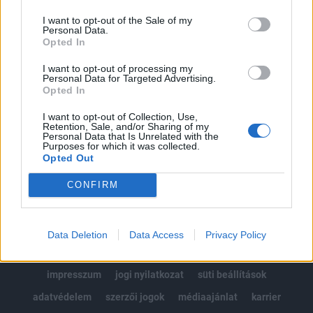
Az előfizetés a következőket tartalmazza:
I want to opt-out of the Sale of my
Portfolio.hu teljes cikkarchívum
Personal Data.
Kötéslisták: BÉT elmúlt 2 év napon belüli
Opted In
kötéslistái
I want to opt-out of processing my
Personal Data for Targeted Advertising.
Opted In
Előfizetés
I want to opt-out of Collection, Use,
Retention, Sale, and/or Sharing of my
Personal Data that Is Unrelated with the
MÁR ELŐFIZETŐNK VAGY?
BEJELENTKEZÉS
Purposes for which it was collected.
Opted Out
CONFIRM
Data Deletion
Data Access
Privacy Policy
© 2026 Portfolio
impresszum
jogi nyilatkozat
süti beállítások
adatvédelem
szerzői jogok
médiaajánlat
karrier