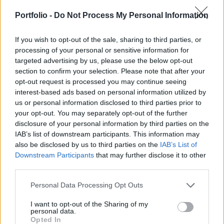
kisebbséget képviseljük a világban, hiszen a
lakosság több mint fele még mindig nem jut
Portfolio -
Do Not Process My Personal Information
internethez. Hol él a legtöbb internetező és
Afrikában vajon hány ember online?
If you wish to opt-out of the sale, sharing to third parties, or
processing of your personal or sensitive information for
targeted advertising by us, please use the below opt-out
AI & Digital Transformation 2026Berobbant az AI az üzleti
section to confirm your selection. Please note that after your
világba, és már megállíthatatlan a változás! November 26-
opt-out request is processed you may continue seeing
án jön a Portfolio AI & Digital Transformation konferencia,
interest-based ads based on personal information utilized by
regisztráció és részletek itt!Információ és jelentkezésNem
us or personal information disclosed to third parties prior to
csoda, hogy a nagy technológiai óriások, mint a Google és
your opt-out. You may separately opt-out of the further
a Facebook azon törik magukat, hogy minél több emberhez
disclosure of your personal information by third parties on the
eljuttassák az internetet...
IAB’s list of downstream participants. This information may
also be disclosed by us to third parties on the
IAB’s List of
Downstream Participants
that may further disclose it to other
KEDVES OLVASÓNK!
third parties.
A keresett cikk a portfolio.hu hírarchívumához
Personal Data Processing Opt Outs
tartozik, melynek olvasása előfizetéses
I want to opt-out of the Sharing of my
regisztrációhoz kötött.
personal data.
Opted In