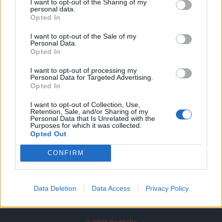
I want to opt-out of the Sharing of my
A keresett cikk a portfolio.hu hírarchívumához
personal data.
tartozik, melynek olvasása előfizetéses
Opted In
regisztrációhoz kötött.
I want to opt-out of the Sale of my
Personal Data.
Az előfizetés a következőket tartalmazza:
Opted In
Portfolio.hu teljes cikkarchívum
I want to opt-out of processing my
Kötéslisták: BÉT elmúlt 2 év napon belüli
Personal Data for Targeted Advertising.
kötéslistái
Opted In
I want to opt-out of Collection, Use,
Előfizetés
Retention, Sale, and/or Sharing of my
Personal Data that Is Unrelated with the
Purposes for which it was collected.
Opted Out
MÁR ELŐFIZETŐNK VAGY?
BEJELENTKEZÉS
CONFIRM
Data Deletion
Data Access
Privacy Policy