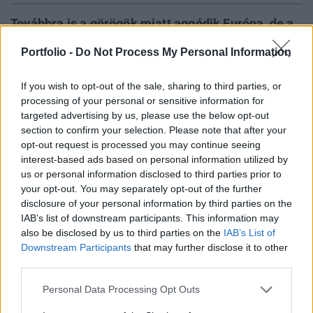
Továbbra is a görögök miatt aggódik Európa, de a
török választások eredménye is nyomást
Portfolio -
Do Not Process My Personal Information
gyakorolt a pesszimista hangulatra, a nyugati
tőzsdék egész nap estek. Itthon is a nemzetközi
If you wish to opt-out of the sale, sharing to third parties, or
események alakították a kereskedés irányát, a
processing of your personal or sensitive information for
BUX nap végére több, mint 2 százalékot esett,
targeted advertising by us, please use the below opt-out
section to confirm your selection. Please note that after your
amivel a magyar tőzsde a törökkel együtt
opt-out request is processed you may continue seeing
alulteljesítő volt a régióban.
interest-based ads based on personal information utilized by
us or personal information disclosed to third parties prior to
2015. június 08. 17:05 Megosztás Ütötték a hazai
your opt-out. You may separately opt-out of the further
papírokat Egész nap rossz hangulatban telt a kereskedés
disclosure of your personal information by third parties on the
Európában, a hétvégén sem született megállapodás a
IAB’s list of downstream participants. This information may
görög adósságrendezéssel kapcsolatban, főleg emiatt
also be disclosed by us to third parties on the
IAB’s List of
Downstream Participants
that may further disclose it to other
aggódtak a befektetők, de a hétvégi...
third parties.
Personal Data Processing Opt Outs
KEDVES OLVASÓNK!