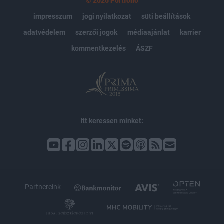
© 2026 Portfolio
impresszum
jogi nyilatkozat
süti beállítások
adatvédelem
szerzői jogok
médiaajánlat
karrier
kommentkezelés
ÁSZF
Itt keressen minket:
Partnereink