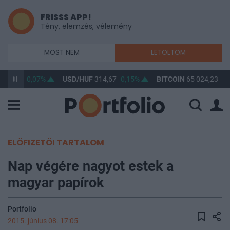
FRISSS APP!
Tény, elemzés, vélemény
MOST NEM
LETÖLTÖM
363,43
0,07%
USD/HUF
314,67
0,15%
BITCOIN
65 024,23
0,
ELŐFIZETŐI TARTALOM
Nap végére nagyot estek a
magyar papírok
Portfolio
2015. június 08. 17:05