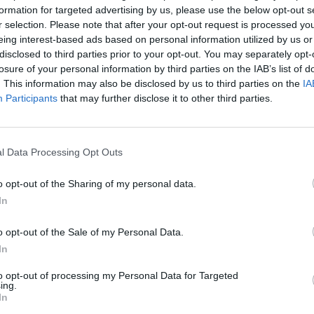
formation for targeted advertising by us, please use the below opt-out s
r selection. Please note that after your opt-out request is processed y
eing interest-based ads based on personal information utilized by us or
disclosed to third parties prior to your opt-out. You may separately opt-
 műszaki-, barkács- és élelmiszerláncok esetében bev
losure of your personal information by third parties on the IAB’s list of
rgaranciát kínál: amennyiben ugyanazt az árut másho
. This information may also be disclosed by us to third parties on the
IA
sárolni az ügyfél, az áruház garantálja ugyanazt az á
Participants
that may further disclose it to other third parties.
kkor, hogy ez a lehetőség az autójukkal kapcsolatos
ő a számunkra, pedig a Ford épp ezt kínálja ügyfelei ré
l Data Processing Opt Outs
le egyet, de egy mai, bonyolult felépítésű, elektronikával jelent
dott márka modelljeinek javítását az autógyártó specializált, f
o opt-out of the Sharing of my personal data.
szaki háttérrel ellátott márkaszervizeiben lehet a legmagasa
In
yfél - elsősorban a privát felhasználók és a flottakezelési...
o opt-out of the Sale of my Personal Data.
In
ASÓNK!
to opt-out of processing my Personal Data for Targeted
ing.
a portfolio.hu hírarchívumához tartozik, melynek olvasása előf
In
ötött.