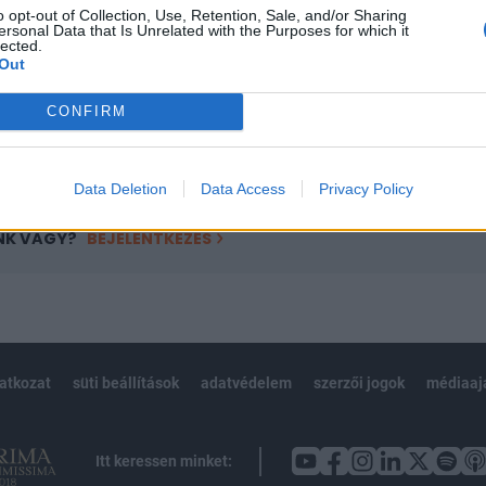
o opt-out of Collection, Use, Retention, Sale, and/or Sharing
övetkezőket tartalmazza:
ersonal Data that Is Unrelated with the Purposes for which it
lected.
 teljes cikkarchívum
Out
 BÉT elmúlt 2 év napon belüli
CONFIRM
Előfizetés
Data Deletion
Data Access
Privacy Policy
NK VAGY?
BEJELENTKEZÉS
latkozat
süti beállítások
adatvédelem
szerzői jogok
médiaaj
Itt keressen minket: