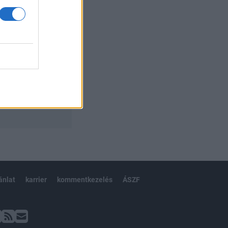
ánlat
karrier
kommentkezelés
ÁSZF