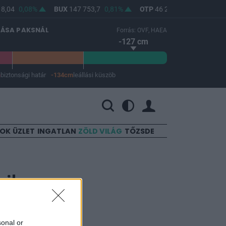
8,04
0,08%
BUX
147 753,7
0,81%
OTP
46 240
0,74%
MO
LÁSA PAKSNÁL
Forrás: OVF, HAEA
-127 cm
m
biztonsági határ
-134cm
leállási küszöb
 a leállási küszöb -134 cm.
SOK
ÜZLET
INGATLAN
ZÖLD VILÁG
TŐZSDE
zik
sonal or