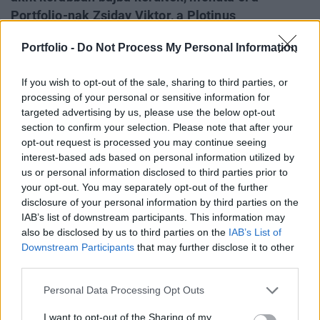
Portfolio-nak Zsiday Viktor, a Plotinus
igazgatótanácsának elnöke. A vállalat akár 2
Portfolio -
Do Not Process My Personal Information
milliárd forint értékben is vonhat be forrást,
amivel konkrét célja nincs a cégnek, egyszerűen
If you wish to opt-out of the sale, sharing to third parties, or
csak szeretnének készen állni, és "lőni", ha jön a
processing of your personal or sensitive information for
nagyvad.
targeted advertising by us, please use the below opt-out
section to confirm your selection. Please note that after your
Több botrány is volt az elmúlt hónapokban a vállalati
opt-out request is processed you may continue seeing
kötvényekkel kapcsolatban, emiatt sokan úgy gondolták, a
interest-based ads based on personal information utilized by
us or personal information disclosed to third parties prior to
hazai vállalati kötvénypiac hosszú ideig halott lesz. Elég
your opt-out. You may separately opt-out of the further
bátor húzásnak tűnik most kijönni egy vállalati kötvénnyel.
disclosure of your personal information by third parties on the
Tesztelitek a piacot? Én is azt gondolom, hogy a hazai
IAB’s list of downstream participants. This information may
vállalati kötvénypiacnak sokat ártottak a botrányok, de mi
also be disclosed by us to third parties on the
IAB’s List of
nem azt a modellt követjük...
Downstream Participants
that may further disclose it to other
third parties.
KEDVES OLVASÓNK!
Personal Data Processing Opt Outs
A keresett cikk a portfolio.hu hírarchívumához
I want to opt-out of the Sharing of my