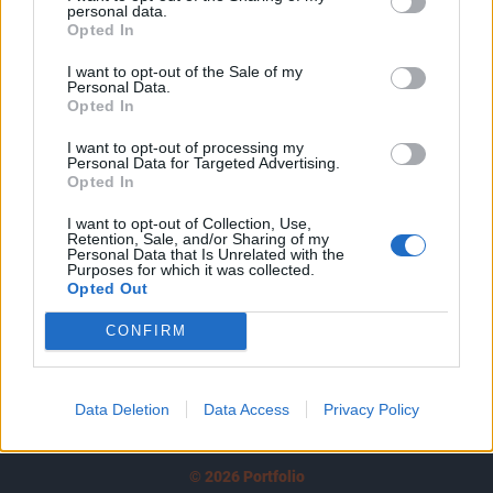
personal data.
tartozik, melynek olvasása előfizetéses
Opted In
regisztrációhoz kötött.
I want to opt-out of the Sale of my
Az előfizetés a következőket tartalmazza:
Personal Data.
Opted In
Portfolio.hu teljes cikkarchívum
Kötéslisták: BÉT elmúlt 2 év napon belüli
I want to opt-out of processing my
Personal Data for Targeted Advertising.
kötéslistái
Opted In
I want to opt-out of Collection, Use,
Előfizetés
Retention, Sale, and/or Sharing of my
Personal Data that Is Unrelated with the
Purposes for which it was collected.
Opted Out
MÁR ELŐFIZETŐNK VAGY?
BEJELENTKEZÉS
CONFIRM
Data Deletion
Data Access
Privacy Policy
© 2026 Portfolio