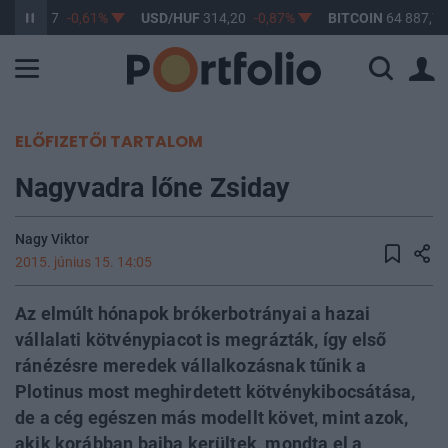
UF
363,17
-0,61%
USD/HUF
314,20
-0,87%
BITCOIN
64 887,72
ELŐFIZETŐI TARTALOM
Nagyvadra lőne Zsiday
Nagy Viktor
2015. június 15. 14:05
Az elmúlt hónapok brókerbotrányai a hazai
vállalati kötvénypiacot is megrázták, így első
ránézésre meredek vállalkozásnak tűnik a
Plotinus most meghirdetett kötvénykibocsátása,
de a cég egészen más modellt követ, mint azok,
akik korábban bajba kerültek, mondta el a