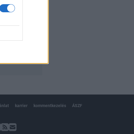
ánlat
karrier
kommentkezelés
ÁSZF