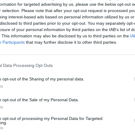
formation for targeted advertising by us, please use the below opt-out s
r selection. Please note that after your opt-out request is processed y
eing interest-based ads based on personal information utilized by us or
disclosed to third parties prior to your opt-out. You may separately opt-
rintos ajánlat hírére az ajánlati ár közelébe emelkede
losure of your personal information by third parties on the IAB’s list of
folyama. Mivel a kurzus továbbra is a 8000 forintos sz
. This information may also be disclosed by us to third parties on the
IA
 kérdés, érdemes-e megvásárolni a részvényt, melyek f
Participants
that may further disclose it to other third parties.
 követő 2. nappal kezdődhet. A felügyeletnek a kérel
tően 10 napja van a jóváhagyásra.
l Data Processing Opt Outs
zal számoltunk, hogy az MNB-nek 30 nap áll rendelkezésre, ho
 azonban az, hogy erre csak 10 nap áll a felügyelet rendelkezés
o opt-out of the Sharing of my personal data.
gyásra, legfeljebb 3 munkanapos határidő kitűzésével előírhat
In
nlat illetve mellékletei kiegészítését az MNB. A módosított...
o opt-out of the Sale of my Personal Data.
In
ASÓNK!
to opt-out of processing my Personal Data for Targeted
ing.
a portfolio.hu hírarchívumához tartozik, melynek olvasása előf
In
ötött.