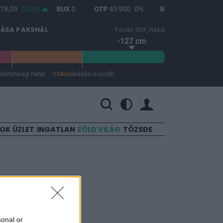
78,09
0,02%
BUX
0
OTP
45 900
0%
MOL
4 640
0%
LÁSA PAKSNÁL
Forrás: OVF, HAEA
-127 cm
m
biztonsági határ
-134cm
leállási küszöb
 a leállási küszöb -134 cm.
SOK
ÜZLET
INGATLAN
ZÖLD VILÁG
TŐZSDE
-
sonal or