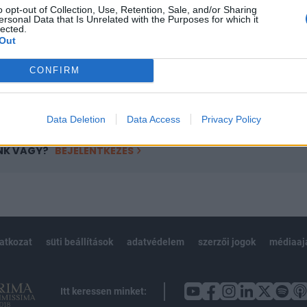
o opt-out of Collection, Use, Retention, Sale, and/or Sharing
övetkezőket tartalmazza:
ersonal Data that Is Unrelated with the Purposes for which it
lected.
 teljes cikkarchívum
Out
 BÉT elmúlt 2 év napon belüli
CONFIRM
Előfizetés
Data Deletion
Data Access
Privacy Policy
NK VAGY?
BEJELENTKEZÉS
latkozat
süti beállítások
adatvédelem
szerzői jogok
médiaaj
Itt keressen minket: