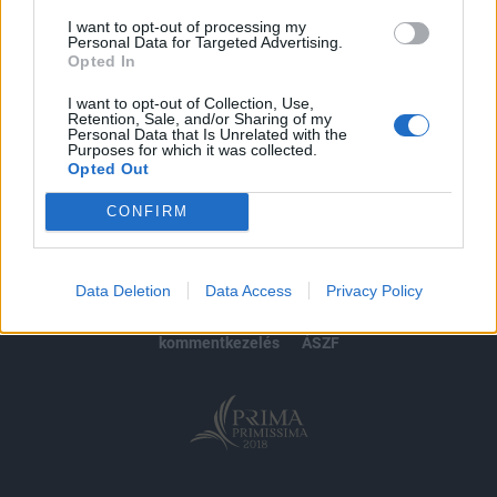
I want to opt-out of processing my
Personal Data for Targeted Advertising.
Opted In
MÁR ELŐFIZETŐNK VAGY?
BEJELENTKEZÉS
I want to opt-out of Collection, Use,
Retention, Sale, and/or Sharing of my
Personal Data that Is Unrelated with the
Purposes for which it was collected.
Opted Out
CONFIRM
© 2026 Portfolio
impresszum
jogi nyilatkozat
süti beállítások
Data Deletion
Data Access
Privacy Policy
adatvédelem
szerzői jogok
médiaajánlat
karrier
kommentkezelés
ÁSZF