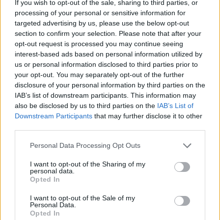
rendszeresen megjelentek. Nézegessen képeket
If you wish to opt-out of the sale, sharing to third parties, or
processing of your personal or sensitive information for
a tőzsde hőskoráról!
targeted advertising by us, please use the below opt-out
section to confirm your selection. Please note that after your
Galéria10 képBÉT 25A jelen írás nem minősül befektetési
opt-out request is processed you may continue seeing
tanácsadásnak vagy befektetési ajánlásnak. Részletes jogi
interest-based ads based on personal information utilized by
információ
us or personal information disclosed to third parties prior to
your opt-out. You may separately opt-out of the further
disclosure of your personal information by third parties on the
KEDVES OLVASÓNK!
IAB’s list of downstream participants. This information may
also be disclosed by us to third parties on the
IAB’s List of
A keresett cikk a portfolio.hu hírarchívumához
Downstream Participants
that may further disclose it to other
tartozik, melynek olvasása előfizetéses
third parties.
regisztrációhoz kötött.
Personal Data Processing Opt Outs
Az előfizetés a következőket tartalmazza:
Portfolio.hu teljes cikkarchívum
I want to opt-out of the Sharing of my
personal data.
Kötéslisták: BÉT elmúlt 2 év napon belüli
Opted In
kötéslistái
I want to opt-out of the Sale of my
Personal Data.
Előfizetés
Opted In