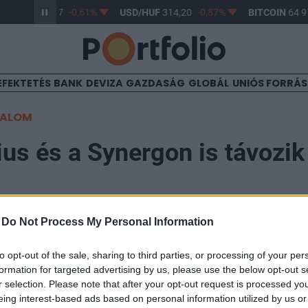
R/HUF
363,17
-0,61%
USD/HUF
314,20
-0,87%
BITCOIN
64 97
EFEKTETÉS
BANK
DEVIZA
GAZDASÁG
GLOBÁL
UNIÓS FORRÁ
TALOM
us és a Synergon is távozik
-
Do Not Process My Personal Information
22:00
to opt-out of the sale, sharing to third parties, or processing of your per
formation for targeted advertising by us, please use the below opt-out s
smét felülvizsgálta a BÉT a BUX-kosarat, melynek e
r selection. Please note that after your opt-out request is processed y
l az Elmű és a Zwack csatlakozik a kosárhoz míg a Da
eing interest-based ads based on personal information utilized by us or