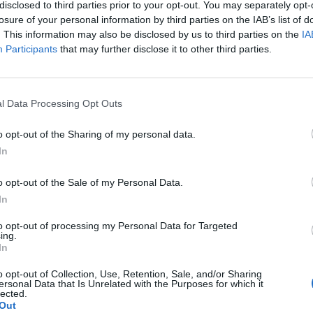
éről történő kivezetése miatt szeptember 18-án távozi
disclosed to third parties prior to your opt-out. You may separately opt-
 követő második felülvizsgálat során nem tudta hozn
losure of your personal information by third parties on the IAB’s list of
. This information may also be disclosed by us to third parties on the
IA
ül az indexből.
Participants
that may further disclose it to other third parties.
rSzeptember elején ismét felülvizsgálta a BÉT többek között a 
 hogy a kosárba új részvényként a Zwack és az Elmű részvényei ke
gon távoznak. 2015. szeptember 21-től a BUX-kosár a következő
l Data Processing Opt Outs
gi Nyomda, Appeninn, CIG Pannónia, Elmű, Émász...
o opt-out of the Sharing of my personal data.
In
ASÓNK!
o opt-out of the Sale of my Personal Data.
a portfolio.hu hírarchívumához tartozik, melynek olvasása előf
In
ötött.
to opt-out of processing my Personal Data for Targeted
övetkezőket tartalmazza:
ing.
In
 teljes cikkarchívum
 BÉT elmúlt 2 év napon belüli
o opt-out of Collection, Use, Retention, Sale, and/or Sharing
ersonal Data that Is Unrelated with the Purposes for which it
lected.
Out