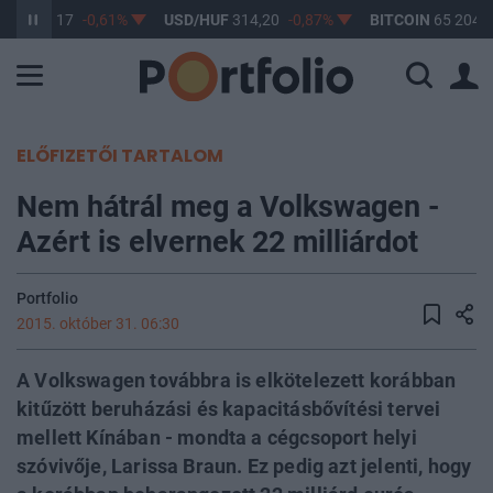
HUF
363,17
-0,61%
USD/HUF
314,20
-0,87%
BITCOIN
65 204,5
ELŐFIZETŐI TARTALOM
Nem hátrál meg a Volkswagen -
Azért is elvernek 22 milliárdot
Portfolio
2015. október 31. 06:30
A Volkswagen továbbra is elkötelezett korábban
kitűzött beruházási és kapacitásbővítési tervei
mellett Kínában - mondta a cégcsoport helyi
szóvivője, Larissa Braun. Ez pedig azt jelenti, hogy