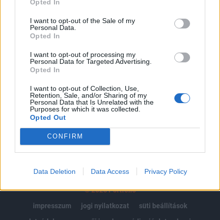
Opted In
Az előfizetés a következőket tartalmazza:
I want to opt-out of the Sale of my
Personal Data.
Portfolio.hu teljes cikkarchívum
Opted In
Kötéslisták: BÉT elmúlt 2 év napon belüli
kötéslistái
I want to opt-out of processing my
Personal Data for Targeted Advertising.
Opted In
Előfizetés
I want to opt-out of Collection, Use,
Retention, Sale, and/or Sharing of my
Personal Data that Is Unrelated with the
Purposes for which it was collected.
MÁR ELŐFIZETŐNK VAGY?
BEJELENTKEZÉS
Opted Out
CONFIRM
Data Deletion
Data Access
Privacy Policy
© 2026 Portfolio
impresszum
jogi nyilatkozat
süti beállítások