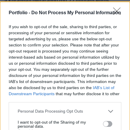
a korábban beharangozott 22 milliárd eurós
beruházási tervüket végig fogják vinni annak
Portfolio -
Do Not Process My Personal Information
ellenére, hogy kemény költségcsökkentésbe
kezdett a vállalat - írta az Automotive News
If you wish to opt-out of the sale, sharing to third parties, or
Europe.
processing of your personal or sensitive information for
targeted advertising by us, please use the below opt-out
Végigviszik az ötéves tervetA Volkswagen nem fog
section to confirm your selection. Please note that after your
hozzányúlni a korábban beharangozott kínai beruházási
opt-out request is processed you may continue seeing
terveihez, aminek a keretében öt év alatt összesen 22
interest-based ads based on personal information utilized by
us or personal information disclosed to third parties prior to
milliárd eurót költenek el a helyi partnerükkel, az SAIC
your opt-out. You may separately opt-out of the further
Motorral, annak érdekében, hogy megszilárdítsák a vezető
disclosure of your personal information by third parties on the
pozíciójukat a világ legnagyobb autópiacán. Legalábbis
IAB’s list of downstream participants. This information may
erre lehet következtetni Larissa Braun, a Volkswagen...
also be disclosed by us to third parties on the
IAB’s List of
Downstream Participants
that may further disclose it to other
third parties.
KEDVES OLVASÓNK!
Personal Data Processing Opt Outs
A keresett cikk a portfolio.hu hírarchívumához
tartozik, melynek olvasása előfizetéses
I want to opt-out of the Sharing of my
personal data.
regisztrációhoz kötött.