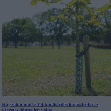
Hajszálon múlt a többmilliárdos katasztrófa: ez
végzetes döntés lett volna