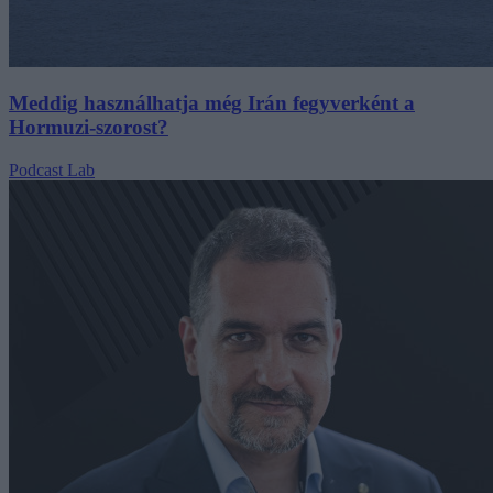
Meddig használhatja még Irán fegyverként a
Hormuzi-szorost?
Podcast Lab