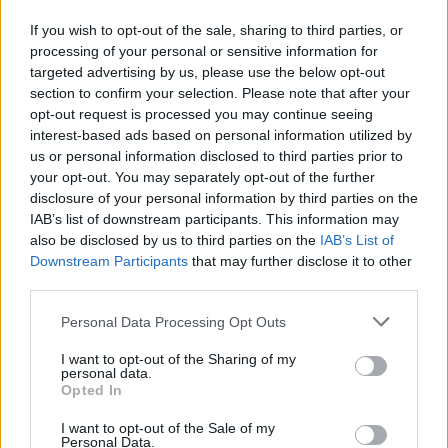
If you wish to opt-out of the sale, sharing to third parties, or
© 2026 Portfolio
processing of your personal or sensitive information for
impresszum
targeted advertising by us, please use the below opt-out
jogi nyilatkozat
section to confirm your selection. Please note that after your
süti beállítások
opt-out request is processed you may continue seeing
interest-based ads based on personal information utilized by
adatvédelem
us or personal information disclosed to third parties prior to
szerzői jogok
médiaajánlat
your opt-out. You may separately opt-out of the further
karrier
disclosure of your personal information by third parties on the
kommentkezelés
IAB’s list of downstream participants. This information may
ÁSZF
also be disclosed by us to third parties on the
IAB’s List of
Downstream Participants
that may further disclose it to other
third parties.
Personal Data Processing Opt Outs
I want to opt-out of the Sharing of my
personal data.
Opted In
I want to opt-out of the Sale of my
Personal Data.