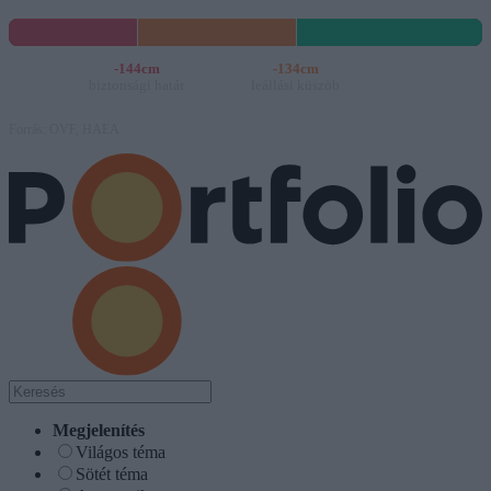
-144cm
-134cm
biztonsági határ
leállási küszöb
Forrás: OVF, HAEA
A Paksi Atomerőmű összteljesítménye 224 MW. A Duna vízállása Paksn
Megjelenítés
Világos téma
Sötét téma