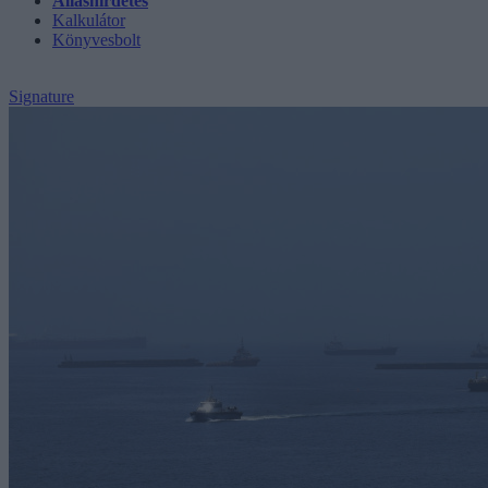
Álláshirdetés
Kalkulátor
Könyvesbolt
Signature