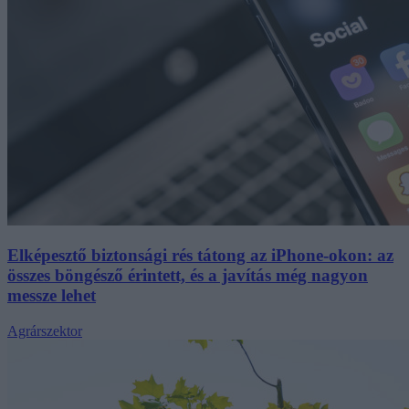
Elképesztő biztonsági rés tátong az iPhone-okon: az
összes böngésző érintett, és a javítás még nagyon
messze lehet
Agrárszektor