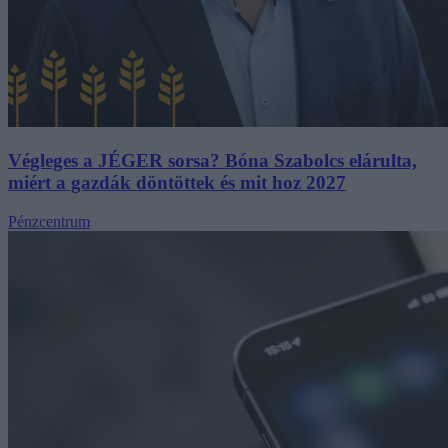
Végleges a JÉGER sorsa? Bóna Szabolcs elárulta,
miért a gazdák döntöttek és mit hoz
2027
Pénzcentrum