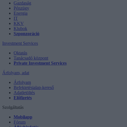
Gazdaság
Pénzügy
Energia
IT
KKV
Klubok
Szponzoráció
Investment Services
Oktatás
Tanácsadó központ
Private Investment Services
Árfolyam, adat
Árfolyam
Befektetésialap-kereső
Adatletöltés
Előfizetés
Szolgáltatás
Mobilapp
Fórum