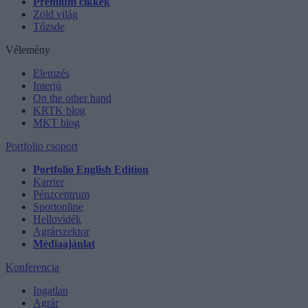
Prémium cikkek
Zöld világ
Tőzsde
Vélemény
Elemzés
Interjú
On the other hand
KRTK blog
MKT blog
Portfolio csoport
Portfolio English Edition
Karrier
Pénzcentrum
Sportonline
Hellovidék
Agrárszektor
Médiaajánlat
Konferencia
Ingatlan
Agrár