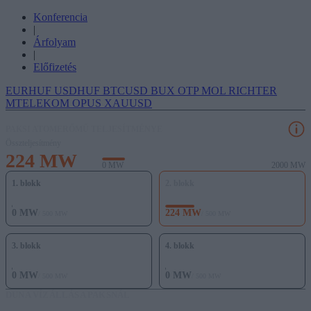
Konferencia
|
Árfolyam
|
Előfizetés
EURHUF
USDHUF
BTCUSD
BUX
OTP
MOL
RICHTER
MTELEKOM
OPUS
XAUUSD
PAKSI ATOMERŐMŰ TELJESÍTMÉNYE
Összteljesítmény
224 MW
0 MW
2000 MW
1. blokk
2. blokk
0 MW
224 MW
/ 500 MW
/ 500 MW
3. blokk
4. blokk
0 MW
0 MW
/ 500 MW
/ 500 MW
DUNA VÍZÁLLÁSA PAKSNÁL
-130 cm