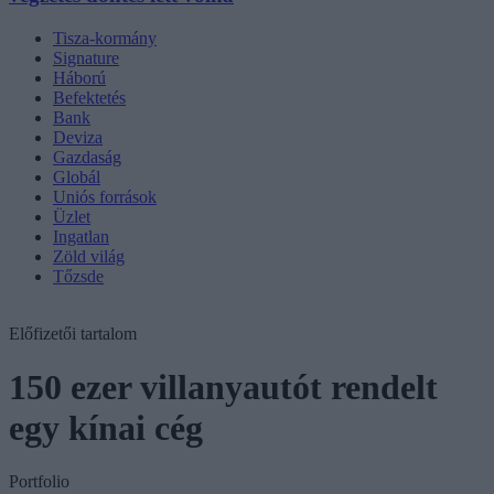
Tisza-kormány
Signature
Háború
Befektetés
Bank
Deviza
Gazdaság
Globál
Uniós források
Üzlet
Ingatlan
Zöld világ
Tőzsde
Előfizetői tartalom
150 ezer villanyautót rendelt
egy kínai cég
Portfolio