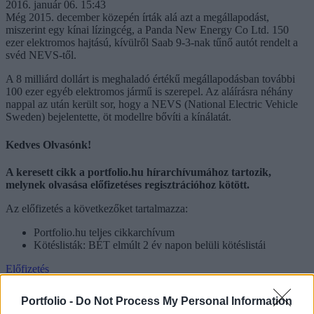
2016. január 06. 15:43
Még 2015. december közepén írták alá azt a megállapodást,
miszerint egy kínai lízingcég, a Panda New Energy Co Ltd. 150
ezer elektromos hajtású, kívülről Saab 9-3-nak tűnő autót rendelt a
svéd NEVS-től.
A 8 milliárd dollárt is meghaladó értékű megállapodásban további
100 ezer egyéb elektromos jármű is szerepel. Az aláírásra néhány
nappal az után került sor, hogy a NEVS (National Electric Vehicle
Sweden) bejelentette, öt modellre bővíti a kínálatát.
Kedves Olvasónk!
A keresett cikk a portfolio.hu hírarchívumához tartozik,
melynek olvasása előfizetéses regisztrációhoz kötött.
Az előfizetés a következőket tartalmazza:
Portfolio.hu teljes cikkarchívum
Kötéslisták: BÉT elmúlt 2 év napon belüli kötéslistái
Előfizetés
Már előfizetőnk vagy?
Bejelentkezés
Portfolio -
Do Not Process My Personal Information