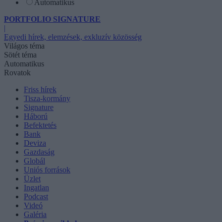
Automatikus
PORTFOLIO SIGNATURE
|
Egyedi hírek, elemzések, exkluzív közösség
Világos téma
Sötét téma
Automatikus
Rovatok
Friss hírek
Tisza-kormány
Signature
Háború
Befektetés
Bank
Deviza
Gazdaság
Globál
Uniós források
Üzlet
Ingatlan
Podcast
Videó
Galéria