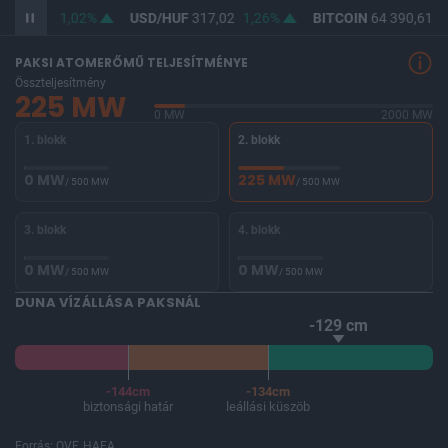
365,41
1,02%
USD/HUF
317,02
1,26%
BITCOIN
64 390,61
-
PAKSI ATOMERŐMŰ TELJESÍTMÉNYE
Összteljesítmény
225 MW
0 MW
2000 MW
1. blokk
2. blokk
0 MW
225 MW
/ 500 MW
/ 500 MW
3. blokk
4. blokk
0 MW
0 MW
/ 500 MW
/ 500 MW
DUNA VÍZÁLLÁSA PAKSNÁL
-129 cm
-144cm
-134cm
biztonsági határ
leállási küszöb
Forrás: OVF, HAEA