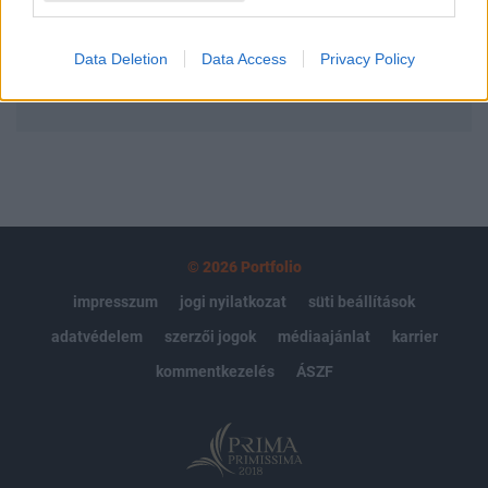
Előfizetés
Data Deletion
Data Access
Privacy Policy
MÁR ELŐFIZETŐNK VAGY?
BEJELENTKEZÉS
© 2026 Portfolio
impresszum
jogi nyilatkozat
süti beállítások
adatvédelem
szerzői jogok
médiaajánlat
karrier
kommentkezelés
ÁSZF