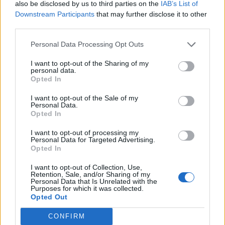
Ma³gorzata Zaleska 1993-ban diplomázott a Warsaw
also be disclosed by us to third parties on the
IAB’s List of
Downstream Participants
that may further disclose it to other
School of Economics pénzügy és statisztika szakán, majd
third parties.
1996-ban jogi diplomát szerzett, 1997-ben pedig
közgazdaságtanból doktorált. Ma³gorzata Zaleska
Personal Data Processing Opt Outs
széleskörű vezetői tapasztalattal rendelkezik, többek között
I want to opt-out of the Sharing of my
volt a lengyel tőzsde felügyelő bizottsági tagja, de volt már
personal data.
az Európai Központi Bank különböző bizottságainak...
Opted In
I want to opt-out of the Sale of my
Personal Data.
KEDVES OLVASÓNK!
Opted In
A keresett cikk a portfolio.hu hírarchívumához
I want to opt-out of processing my
tartozik, melynek olvasása előfizetéses
Personal Data for Targeted Advertising.
Opted In
regisztrációhoz kötött.
I want to opt-out of Collection, Use,
Az előfizetés a következőket tartalmazza:
Retention, Sale, and/or Sharing of my
Personal Data that Is Unrelated with the
Portfolio.hu teljes cikkarchívum
Purposes for which it was collected.
Kötéslisták: BÉT elmúlt 2 év napon belüli
Opted Out
kötéslistái
CONFIRM