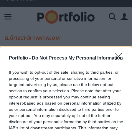
A Paksi Atomerőmű összteljesítménye 225 MW. A Duna vízállá
ELŐFIZETŐI TARTALOM
Új elnököt választott a varsói
Portfolio -
Do Not Process My Personal Information
tőzsde
If you wish to opt-out of the sale, sharing to third parties, or
Portfolio
processing of your personal or sensitive information for
2016. január 12. 15:50
targeted advertising by us, please use the below opt-out
section to confirm your selection. Please note that after your
opt-out request is processed you may continue seeing
A varsói tőzsde ma tartott rendkívüli közgyűlésén
interest-based ads based on personal information utilized by
Ma³gorzata Zaleskat jelölték a tőzsde elnökének,
us or personal information disclosed to third parties prior to
a döntést a lengyel pénzügyi felügyeletnek
your opt-out. You may separately opt-out of the further
ugyanakkor még jóvá kell hagynia.
disclosure of your personal information by third parties on the
IAB’s list of downstream participants. This information may