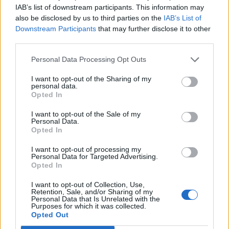
IAB’s list of downstream participants. This information may
esésnél is járt, míg az S&P500 záróárfolyama több
also be disclosed by us to third parties on the
IAB’s List of
mint egy éves mélypontot ütött meg. Az amerikai
Downstream Participants
that may further disclose it to other
nyersolaj ára 2003. évi mélypontjára esett.
third parties.
2016. január 20. 22:08 Megosztás Lehetett volna sokkal
Personal Data Processing Opt Outs
rosszabb is a vége A nap végére sikerült messze kerülni a
I want to opt-out of the Sharing of my
napközbeni drámai mélypontokról a tengerentúli
personal data.
tőzsdéken, azonban így is jelentős eséssel zártak a
Opted In
részvényindexek. A Dow Jones...
I want to opt-out of the Sale of my
Personal Data.
Opted In
KEDVES OLVASÓNK!
I want to opt-out of processing my
Personal Data for Targeted Advertising.
A keresett cikk a portfolio.hu hírarchívumához
Opted In
tartozik, melynek olvasása előfizetéses
regisztrációhoz kötött.
I want to opt-out of Collection, Use,
Retention, Sale, and/or Sharing of my
Personal Data that Is Unrelated with the
Az előfizetés a következőket tartalmazza:
Purposes for which it was collected.
Portfolio.hu teljes cikkarchívum
Opted Out
Kötéslisták: BÉT elmúlt 2 év napon belüli