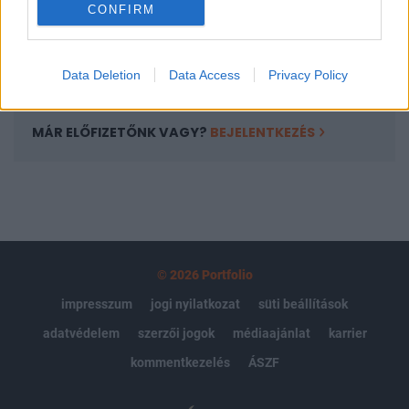
CONFIRM
kötéslistái
Előfizetés
Data Deletion
Data Access
Privacy Policy
MÁR ELŐFIZETŐNK VAGY?
BEJELENTKEZÉS
© 2026 Portfolio
impresszum
jogi nyilatkozat
süti beállítások
adatvédelem
szerzői jogok
médiaajánlat
karrier
kommentkezelés
ÁSZF