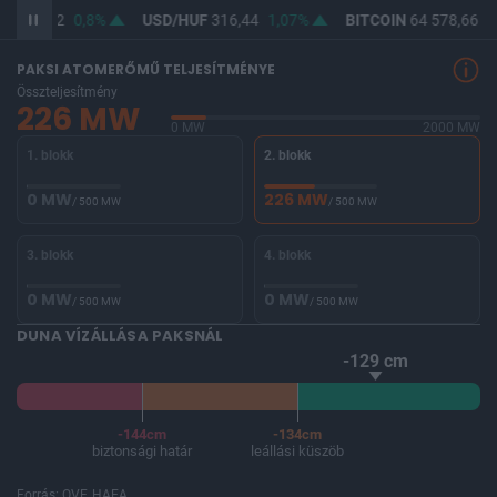
F
364,62
0,8%
USD/HUF
316,44
1,07%
BITCOIN
64 578,66
-
PAKSI ATOMERŐMŰ TELJESÍTMÉNYE
Összteljesítmény
226 MW
0 MW
2000 MW
1. blokk
2. blokk
0 MW
226 MW
/ 500 MW
/ 500 MW
3. blokk
4. blokk
0 MW
0 MW
/ 500 MW
/ 500 MW
DUNA VÍZÁLLÁSA PAKSNÁL
-129 cm
-144cm
-134cm
biztonsági határ
leállási küszöb
Forrás: OVF, HAEA