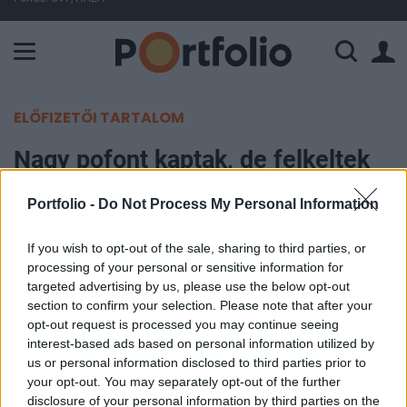
A Paksi Atomerőmű összteljesítménye 226 MW. A Duna vízállá
ELŐFIZETŐI TARTALOM
Nagy pofont kaptak, de felkeltek
az amerikai tőzsdék
Portfolio -
Do Not Process My Personal Information
Portfolio
If you wish to opt-out of the sale, sharing to third parties, or
2016. január 20. 22:08
processing of your personal or sensitive information for
targeted advertising by us, please use the below opt-out
Szerdán is folytatódott az év eleje óta tartó
section to confirm your selection. Please note that after your
opt-out request is processed you may continue seeing
eladási hullám a Wall Streeten, köszönhetően
interest-based ads based on personal information utilized by
annak, hogy a nyersolajárak nem tudnak megállni
us or personal information disclosed to third parties prior to
a lejtőn és fokozódnak a globális lassulással
your opt-out. You may separately opt-out of the further
kapcsolatos félelmek. A Dow Jones 550 pontos
disclosure of your personal information by third parties on the