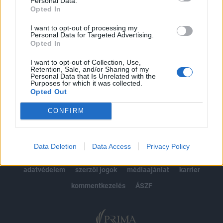
Personal Data.
Opted In
Előfizetés
I want to opt-out of processing my
Personal Data for Targeted Advertising.
Opted In
MÁR ELŐFIZETŐNK VAGY?
BEJELENTKEZÉS
I want to opt-out of Collection, Use,
Retention, Sale, and/or Sharing of my
Personal Data that Is Unrelated with the
Purposes for which it was collected.
Opted Out
CONFIRM
© 2026 Portfolio
Data Deletion
Data Access
Privacy Policy
impresszum
jogi nyilatkozat
süti beállítások
adatvédelem
szerzői jogok
médiaajánlat
karrier
kommentkezelés
ÁSZF