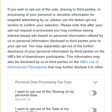
If you wish to opt-out of the sale, sharing to third parties, or
A Mol az utóbbi két évben alacsony kockázatú geológiai
processing of your personal or sensitive information for
adottságokkal rendelkező régiókban, Norvégiában és Nagy
targeted advertising by us, please use the below opt-out
Britanniában bővítette portfólióját. Bár a Nagy-Britanniához
section to confirm your selection. Please note that after your
tartozó északi-tengeri régióban az operáció 30 dolláros
opt-out request is processed you may continue seeing
olajár mellett veszteséges, a hazai és a horvát
interest-based ads based on personal information utilized by
eszközökben ugyanakkor lát még potenciált Berislav Gaso,
us or personal information disclosed to third parties prior to
az upstream üzletág vezetője...
your opt-out. You may separately opt-out of the further
disclosure of your personal information by third parties on the
IAB’s list of downstream participants. This information may
KEDVES OLVASÓNK!
also be disclosed by us to third parties on the
IAB’s List of
Downstream Participants
that may further disclose it to other
A keresett cikk a portfolio.hu hírarchívumához
third parties.
tartozik, melynek olvasása előfizetéses
Personal Data Processing Opt Outs
regisztrációhoz kötött.
I want to opt-out of the Sharing of my
Az előfizetés a következőket tartalmazza:
personal data.
Portfolio.hu teljes cikkarchívum
Opted In
Kötéslisták: BÉT elmúlt 2 év napon belüli
I want to opt-out of the Sale of my
kötéslistái