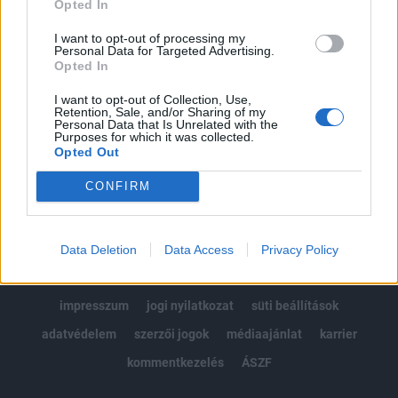
Opted In
Kötéslisták: BÉT elmúlt 2 év napon belüli
kötéslistái
I want to opt-out of processing my
Personal Data for Targeted Advertising.
Opted In
Előfizetés
I want to opt-out of Collection, Use,
Retention, Sale, and/or Sharing of my
Personal Data that Is Unrelated with the
Purposes for which it was collected.
MÁR ELŐFIZETŐNK VAGY?
BEJELENTKEZÉS
Opted Out
CONFIRM
Data Deletion
Data Access
Privacy Policy
© 2026 Portfolio
impresszum
jogi nyilatkozat
süti beállítások
adatvédelem
szerzői jogok
médiaajánlat
karrier
kommentkezelés
ÁSZF