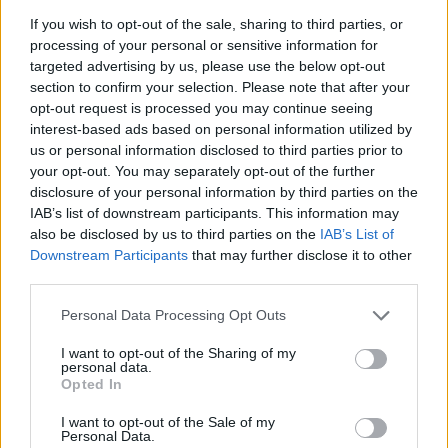
mintegy 100 forinttal alacsonyabb a tőzsdei
If you wish to opt-out of the sale, sharing to third parties, or
árfolyamnál, az ajánlás eladás.
processing of your personal or sensitive information for
targeted advertising by us, please use the below opt-out
A Magyar Telekom negyedéves jelentése előtt frissítette
section to confirm your selection. Please note that after your
modelljét a Deutsche Bank, aminek következtében a
opt-out request is processed you may continue seeing
részvényekre adott célárát 320 forintról 377 forintra emelte.
interest-based ads based on personal information utilized by
A Deutsche Bank új célára így is jelentősen, mintegy 100
us or personal information disclosed to third parties prior to
forinttal alacsonyabb a részvények aktuális tőzsdei
your opt-out. You may separately opt-out of the further
disclosure of your personal information by third parties on the
árfolyamánál, emiatt eladásra javasolja a részvényeket. A
IAB’s list of downstream participants. This information may
Magyar Telekom esetében a Reuters elemzői...
also be disclosed by us to third parties on the
IAB’s List of
Downstream Participants
that may further disclose it to other
third parties.
KEDVES OLVASÓNK!
Personal Data Processing Opt Outs
A keresett cikk a portfolio.hu hírarchívumához
tartozik, melynek olvasása előfizetéses
I want to opt-out of the Sharing of my
personal data.
regisztrációhoz kötött.
Opted In
Az előfizetés a következőket tartalmazza:
I want to opt-out of the Sale of my
Portfolio.hu teljes cikkarchívum
Personal Data.