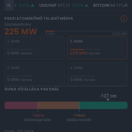
F
365,44
0,01%
USD/HUF
317,11
0,05%
BITCOIN
64 171,49
-
PAKSI ATOMERŐMŰ TELJESÍTMÉNYE
Összteljesítmény
225 MW
0 MW
2000 MW
1. blokk
2. blokk
0 MW
225 MW
/ 500 MW
/ 500 MW
3. blokk
4. blokk
0 MW
0 MW
/ 500 MW
/ 500 MW
DUNA VÍZÁLLÁSA PAKSNÁL
-127 cm
-144cm
-134cm
biztonsági határ
leállási küszöb
Forrás: OVF, HAEA