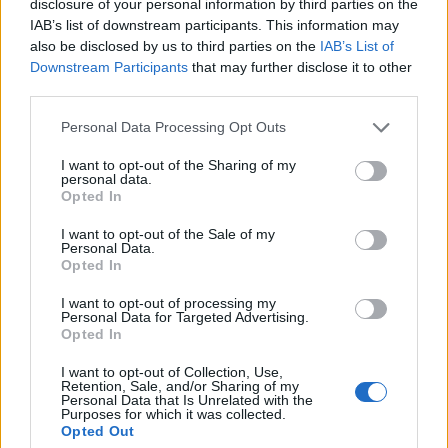
disclosure of your personal information by third parties on the
cél, hogy elrettentsék az adóelkerüléstől a
IAB’s list of downstream participants. This information may
vállalatokat - írja a Reuters.
also be disclosed by us to third parties on the
IAB’s List of
Downstream Participants
that may further disclose it to other
A napokban hatalmas, 13 milliárd dolláros büntetést rótt ki
third parties.
az Apple-re Brüsszel, mert a régóta húzódó vizsgálatok
Personal Data Processing Opt Outs
során úgy találták, hogy az Írországban kapott
adókedvezmények tiltott állami támogatásnak minősülnek.
I want to opt-out of the Sharing of my
personal data.
A Reuters értesülései szerint ez csak a kezdet lehet. Az
Opted In
Európai Bizottság több száz vizsgálatot tervez még
adóelkerülés ügyében, főként európai...
I want to opt-out of the Sale of my
Personal Data.
Opted In
KEDVES OLVASÓNK!
I want to opt-out of processing my
Personal Data for Targeted Advertising.
A keresett cikk a portfolio.hu hírarchívumához
Opted In
tartozik, melynek olvasása előfizetéses
I want to opt-out of Collection, Use,
regisztrációhoz kötött.
Retention, Sale, and/or Sharing of my
Personal Data that Is Unrelated with the
Purposes for which it was collected.
Az előfizetés a következőket tartalmazza:
Opted Out
Portfolio.hu teljes cikkarchívum