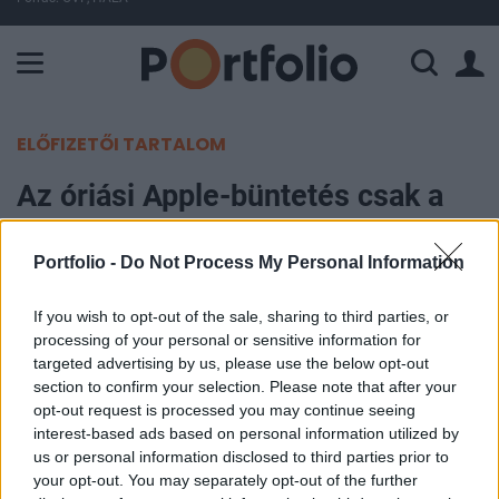
A Paksi Atomerőmű összteljesítménye 225 MW. A Duna vízállá
ELŐFIZETŐI TARTALOM
Az óriási Apple-büntetés csak a
kezdet lehet
Portfolio -
Do Not Process My Personal Information
Portfolio
2016. szeptember 01. 11:10
If you wish to opt-out of the sale, sharing to third parties, or
processing of your personal or sensitive information for
targeted advertising by us, please use the below opt-out
Az Apple-re kiszabott hatalmas büntetés csak az
section to confirm your selection. Please note that after your
első lehet a sorban - ígéri az Európai Bizottság.
opt-out request is processed you may continue seeing
Több száz vizsgálat kezdődhet, bár főleg európai
interest-based ads based on personal information utilized by
us or personal information disclosed to third parties prior to
vállalatokat célozhatnak meg a közeljövőben,
your opt-out. You may separately opt-out of the further
mert nem akarnak ujjat húzni Washingtonnal. A