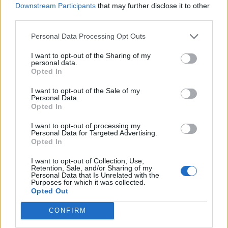
Downstream Participants
that may further disclose it to other
kiderül.Információ és jelentkezésAz izomgörcsök más-más
third parties.
módon jelentkeznek, a harántcsíkolt izom és a simaizom
esetében. A hagyományos görcsoldó gyógyszerek jó
Personal Data Processing Opt Outs
hatásúak a simaizom görcsös állapotai esetén
I want to opt-out of the Sharing of my
(menstruációt...
personal data.
Opted In
I want to opt-out of the Sale of my
KEDVES OLVASÓNK!
Personal Data.
Opted In
A keresett cikk a portfolio.hu hírarchívumához
tartozik, melynek olvasása előfizetéses
I want to opt-out of processing my
Personal Data for Targeted Advertising.
regisztrációhoz kötött.
Opted In
Az előfizetés a következőket tartalmazza:
I want to opt-out of Collection, Use,
Portfolio.hu teljes cikkarchívum
Retention, Sale, and/or Sharing of my
Personal Data that Is Unrelated with the
Kötéslisták: BÉT elmúlt 2 év napon belüli
Purposes for which it was collected.
Opted Out
kötéslistái
CONFIRM
Előfizetés