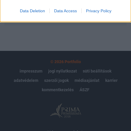
Data Deletion
Data Access
Privacy Policy
MÁR ELŐFIZETŐNK VAGY?
BEJELENTKEZÉS
© 2026 Portfolio
impresszum
jogi nyilatkozat
süti beállítások
adatvédelem
szerzői jogok
médiaajánlat
karrier
kommentkezelés
ÁSZF