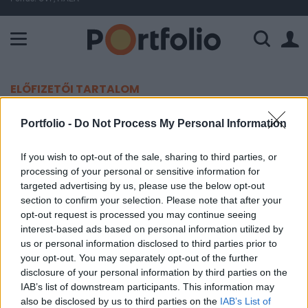
A Paksi Atomerőmű összteljesítménye 224 MW. A Duna vízállá
ELŐFIZETŐI TARTALOM
Miért görcsöl az izmod?
Portfolio -
Do Not Process My Personal Information
Webbeteg.hu
If you wish to opt-out of the sale, sharing to third parties, or
processing of your personal or sensitive information for
2016. szeptember 10. 09:55
targeted advertising by us, please use the below opt-out
section to confirm your selection. Please note that after your
Izomgörcs esetén az izomszövet tartósan
opt-out request is processed you may continue seeing
összehúzódik, és elernyedésre nem, vagy csak
interest-based ads based on personal information utilized by
hosszú idő elteltével képes.
us or personal information disclosed to third parties prior to
your opt-out. You may separately opt-out of the further
disclosure of your personal information by third parties on the
Private Health Forum 2026Új lehetőségek a magyar
IAB’s list of downstream participants. This information may
egészségügy előtt - De mégis mihez kezd ezzel a
also be disclosed by us to third parties on the
IAB’s List of
magánegészségügyi szektor? Jubileumi konferenciánkon