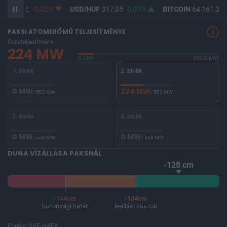
F
365,32
-0,02%
USD/HUF
317,05
0,03%
BITCOIN
64 161,37
PAKSI ATOMERŐMŰ TELJESÍTMÉNYE
Összteljesítmény
224 MW
0 MW
2000 MW
1. blokk
2. blokk
0 MW
224 MW
/ 500 MW
/ 500 MW
3. blokk
4. blokk
0 MW
0 MW
/ 500 MW
/ 500 MW
DUNA VÍZÁLLÁSA PAKSNÁL
-128 cm
-144cm
-134cm
biztonsági határ
leállási küszöb
Forrás: OVF, HAEA