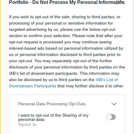
most felvásárolt startup szolgáltatja - írja a
Portfolio -
Do Not Process My Personal Information
Business Insider.
If you wish to opt-out of the sale, sharing to third parties, or
65 millió dollárért vásárolta fel a napokban a Ford a
processing of your personal or sensitive information for
targeted advertising by us, please use the below opt-out
Chariotot, vagyis egy olyan startupot, amely 100 Ford
section to confirm your selection. Please note that after your
Transit kisbusszal egy alternatív, piaci alapú
opt-out request is processed you may continue seeing
tömegközlekedést hozott létre. A szolgáltatás hasonló a
interest-based ads based on personal information utilized by
reptéri transzferekhez, ugyanakkor a Chariot 28 különböző,
us or personal information disclosed to third parties prior to
közösségi alapon szervezett útvonalon szállítja az
your opt-out. You may separately opt-out of the further
embereket. A Ford ugyanakkor a startuppal az tervezi...
disclosure of your personal information by third parties on the
IAB’s list of downstream participants. This information may
also be disclosed by us to third parties on the
IAB’s List of
KEDVES OLVASÓNK!
Downstream Participants
that may further disclose it to other
third parties.
A keresett cikk a portfolio.hu hírarchívumához
tartozik, melynek olvasása előfizetéses
Personal Data Processing Opt Outs
regisztrációhoz kötött.
I want to opt-out of the Sharing of my
personal data.
Az előfizetés a következőket tartalmazza:
Opted In
Portfolio.hu teljes cikkarchívum