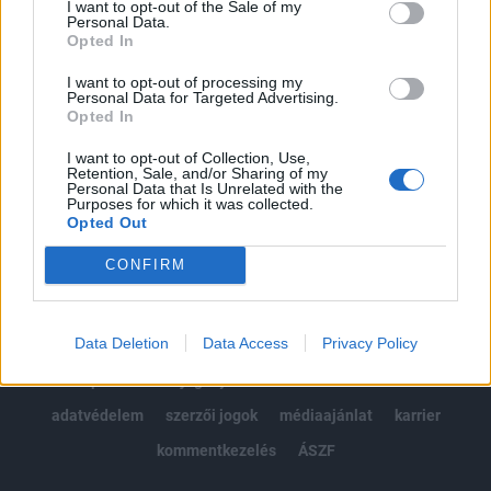
I want to opt-out of the Sale of my
Kötéslisták: BÉT elmúlt 2 év napon belüli
Personal Data.
kötéslistái
Opted In
I want to opt-out of processing my
Előfizetés
Personal Data for Targeted Advertising.
Opted In
I want to opt-out of Collection, Use,
MÁR ELŐFIZETŐNK VAGY?
BEJELENTKEZÉS
Retention, Sale, and/or Sharing of my
Personal Data that Is Unrelated with the
Purposes for which it was collected.
Opted Out
CONFIRM
Data Deletion
Data Access
Privacy Policy
© 2026 Portfolio
impresszum
jogi nyilatkozat
süti beállítások
adatvédelem
szerzői jogok
médiaajánlat
karrier
kommentkezelés
ÁSZF