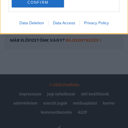
CONFIRM
kötéslistái
Előfizetés
Data Deletion
Data Access
Privacy Policy
MÁR ELŐFIZETŐNK VAGY?
BEJELENTKEZÉS
© 2026 Portfolio
impresszum
jogi nyilatkozat
süti beállítások
adatvédelem
szerzői jogok
médiaajánlat
karrier
kommentkezelés
ÁSZF