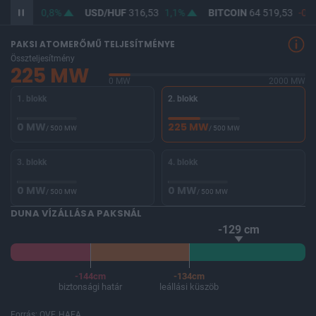
364,62
0,8%
USD/HUF
316,53
1,1%
BITCOIN
64 519,53
-0,1
PAKSI ATOMERŐMŰ TELJESÍTMÉNYE
Összteljesítmény
225 MW
0 MW
2000 MW
1. blokk
2. blokk
0 MW
225 MW
/ 500 MW
/ 500 MW
3. blokk
4. blokk
0 MW
0 MW
/ 500 MW
/ 500 MW
DUNA VÍZÁLLÁSA PAKSNÁL
-129 cm
-144cm
-134cm
biztonsági határ
leállási küszöb
Forrás: OVF, HAEA