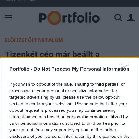
A Paksi Atomerőmű összteljesítménye 225 MW. A Duna vízállá
ELŐFIZETŐI TARTALOM
Tizenkét cég már beállt a
budapesti olimpia mögé
Portfolio -
Do Not Process My Personal Information
MTI
If you wish to opt-out of the sale, sharing to third parties, or
2016. október 27. 15:42
processing of your personal or sensitive information for
targeted advertising by us, please use the below opt-out
Tizenkét vállalat, közte több nemzetközi
section to confirm your selection. Please note that after your
opt-out request is processed you may continue seeing
csúcsmárka magyarországi képviselete és a
interest-based ads based on personal information utilized by
telekommunikációs, pénzügyi, személyszállítási
us or personal information disclosed to third parties prior to
és ingatlanpiaci szektor regionális piacvezető
your opt-out. You may separately opt-out of the further
cége állt Magyarország és Budapest 2024-es
disclosure of your personal information by third parties on the