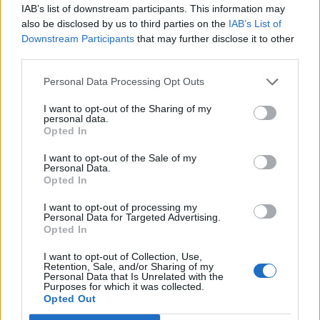
IAB’s list of downstream participants. This information may
olimpiai és paralimpiai pályázata mellé.
also be disclosed by us to third parties on the
IAB’s List of
Downstream Participants
that may further disclose it to other
A Budapest 2024 csütörtökön tájékoztatta az MTI-t arról,
third parties.
hogy a most bejelentett együttműködő partnerek listáját a
Porsche Hungária, a Budapest Airport, a Budapesti
Personal Data Processing Opt Outs
Közlekedési Központ (BKK) és a Budapesti Közlekedési
I want to opt-out of the Sharing of my
Vállalat (BKV), a Gránit Pólus Zrt., a Graphisoft, a Mid
personal data.
Ocean Brands, a Provident Pénzügyi Zrt., a Magyar
Opted In
Telekom Nyrt., a Wizz Air és a Zwack Unicum Nyrt....
I want to opt-out of the Sale of my
Personal Data.
Opted In
KEDVES OLVASÓNK!
I want to opt-out of processing my
A keresett cikk a portfolio.hu hírarchívumához
Personal Data for Targeted Advertising.
Opted In
tartozik, melynek olvasása előfizetéses
regisztrációhoz kötött.
I want to opt-out of Collection, Use,
Retention, Sale, and/or Sharing of my
Personal Data that Is Unrelated with the
Az előfizetés a következőket tartalmazza:
Purposes for which it was collected.
Portfolio.hu teljes cikkarchívum
Opted Out
Kötéslisták: BÉT elmúlt 2 év napon belüli