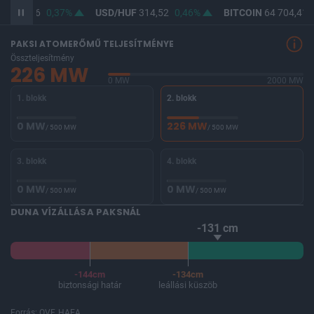
F
363,06
0,37%
USD/HUF
314,52
0,46%
BITCOIN
64 704,41
PAKSI ATOMERŐMŰ TELJESÍTMÉNYE
Összteljesítmény
226 MW
0 MW
2000 MW
1. blokk
2. blokk
0 MW
226 MW
/ 500 MW
/ 500 MW
3. blokk
4. blokk
0 MW
0 MW
/ 500 MW
/ 500 MW
DUNA VÍZÁLLÁSA PAKSNÁL
-131 cm
-144cm
-134cm
biztonsági határ
leállási küszöb
Forrás: OVF, HAEA