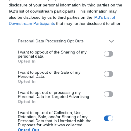
várakozásokat. Az első kilenc hónap számai láttán
disclosure of your personal information by third parties on the
IAB’s list of downstream participants. This information may
menedzsment megemelte az éves
also be disclosed by us to third parties on the
IAB’s List of
eredménycélját.
Downstream Participants
that may further disclose it to other
third parties.
Portfolio Investment Day 2026Október 21-én jön a Portfolio
Investment Day 2026, ahol a piac vezető szakértőivel
Personal Data Processing Opt Outs
keressük a választ a befektetőket leginkább foglalkoztató
I want to opt-out of the Sharing of my
kérdésekre. Meddig tarthat az AI-rali, kik lehetnek a
personal data.
következő évek nyertesei, mire számíthatunk a részvény-,
Opted In
kötvény-, nyersanyag- és kriptopiacokon, és hogyan
I want to opt-out of the Sale of my
érdemes portfóliót építeni egy gyorsan változó...
Personal Data.
Opted In
I want to opt-out of processing my
KEDVES OLVASÓNK!
Personal Data for Targeted Advertising.
Opted In
A keresett cikk a portfolio.hu hírarchívumához
tartozik, melynek olvasása előfizetéses
I want to opt-out of Collection, Use,
Retention, Sale, and/or Sharing of my
regisztrációhoz kötött.
Personal Data that Is Unrelated with the
Purposes for which it was collected.
Az előfizetés a következőket tartalmazza:
Opted Out