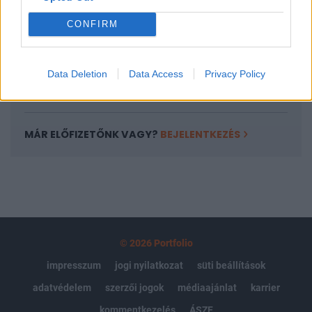
Portfolio.hu teljes cikkarchívum
CONFIRM
Kötéslisták: BÉT elmúlt 2 év napon belüli
kötéslistái
Data Deletion
Data Access
Privacy Policy
Előfizetés
MÁR ELŐFIZETŐNK VAGY?
BEJELENTKEZÉS
© 2026 Portfolio
impresszum
jogi nyilatkozat
süti beállítások
adatvédelem
szerzői jogok
médiaajánlat
karrier
kommentkezelés
ÁSZF