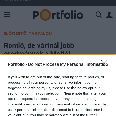
A Paksi Atomerőmű összteljesítménye 226 MW. A Duna vízállá
ELŐFIZETŐI TARTALOM
Romló, de vártnál jobb
eredmények a Moltól
Portfolio -
Do Not Process My Personal Information
Gayer Attila, CFA
2016. november 04. 06:05
If you wish to opt-out of the sale, sharing to third parties, or
processing of your personal or sensitive information for
Összességében erős, a korábbi
targeted advertising by us, please use the below opt-out
csúcsnegyedéveknél viszont gyengébb
section to confirm your selection. Please note that after your
opt-out request is processed you may continue seeing
teljesítményt mutatott az idei harmadik
interest-based ads based on personal information utilized by
negyedévben a Mol, a főbb eredménysorokon
us or personal information disclosed to third parties prior to
rendre meg tudták verni az elemzői
your opt-out. You may separately opt-out of the further