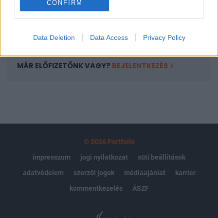
CONFIRM
kötéslistái
Előfizetés
Data Deletion
Data Access
Privacy Policy
MÁR ELŐFIZETŐNK VAGY?
BEJELENTKEZÉS
© 2026 Portfolio
impresszum
jogi nyilatkozat
süti beállítások
adatvédelem
szerzői jogok
médiaajánlat
karrier
kommentkezelés
ÁSZF