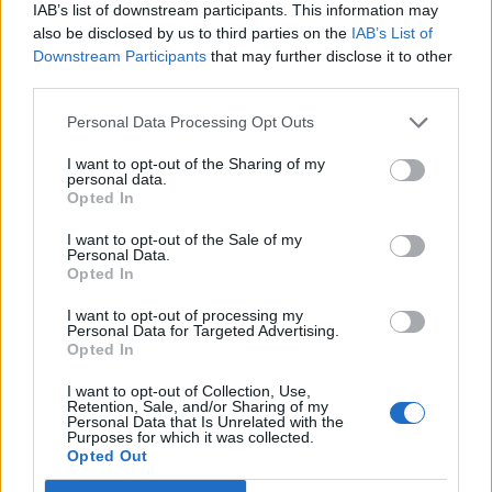
gyengülésének? Videónkból megtudod a
IAB’s list of downstream participants. This information may
also be disclosed by us to third parties on the
IAB’s List of
részleteket.
Downstream Participants
that may further disclose it to other
third parties.
AlfaTrader, a megbízható forex partner No dealing desk
kereskedés EURHUF spread: 10 fillér (változó spread)
Personal Data Processing Opt Outs
Magyar ügyfélszolgálat Angol befektető-védelmi alap
védelme AlfaTrader demószámla letöltése A jelen írás nem
I want to opt-out of the Sharing of my
personal data.
minősül befektetési tanácsadásnak vagy befektetési
Opted In
ajánlásnak. Részletes jogi információ
I want to opt-out of the Sale of my
Personal Data.
Opted In
KEDVES OLVASÓNK!
I want to opt-out of processing my
A keresett cikk a portfolio.hu hírarchívumához
Personal Data for Targeted Advertising.
Opted In
tartozik, melynek olvasása előfizetéses
regisztrációhoz kötött.
I want to opt-out of Collection, Use,
Retention, Sale, and/or Sharing of my
Personal Data that Is Unrelated with the
Az előfizetés a következőket tartalmazza:
Purposes for which it was collected.
Portfolio.hu teljes cikkarchívum
Opted Out
Kötéslisták: BÉT elmúlt 2 év napon belüli