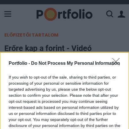
A Paksi Atomerőmű összteljesítménye 226 MW. A Duna vízállá
ELŐFIZETŐI TARTALOM
Erőre kap a forint - Videó
technikai elemzés
Portfolio -
Do Not Process My Personal Information
Portfolio
If you wish to opt-out of the sale, sharing to third parties, or
2016. november 16. 14:30
processing of your personal or sensitive information for
targeted advertising by us, please use the below opt-out
Donald Trump nem hozott szerencsét a forint
section to confirm your selection. Please note that after your
számára, megválasztása óta szinte töretlenül
opt-out request is processed you may continue seeing
interest-based ads based on personal information utilized by
gyengül nemzeti valutánk. A sokakat érdeklő
us or personal information disclosed to third parties prior to
kérdés, hogy mely technikai szintek fordíthatják
your opt-out. You may separately opt-out of the further
meg a forint árfolyamot. Hol lehet vége a forint
disclosure of your personal information by third parties on the