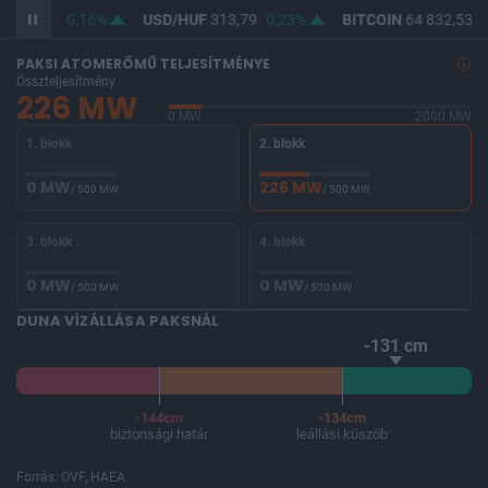
F
362,29
0,16%
USD/HUF
313,79
0,23%
BITCOIN
64 832,53
0
PAKSI ATOMERŐMŰ TELJESÍTMÉNYE
Összteljesítmény
226 MW
0 MW
2000 MW
1. blokk
2. blokk
0 MW
226 MW
/ 500 MW
/ 500 MW
3. blokk
4. blokk
0 MW
0 MW
/ 500 MW
/ 500 MW
DUNA VÍZÁLLÁSA PAKSNÁL
-131 cm
-144cm
-134cm
biztonsági határ
leállási küszöb
Forrás: OVF, HAEA