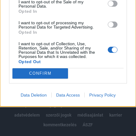
I want to opt-out of the Sale of my
Kötéslisták: BÉT elmúlt 2 év napon belüli
Personal Data.
kötéslistái
Opted In
I want to opt-out of processing my
Előfizetés
Personal Data for Targeted Advertising.
Opted In
I want to opt-out of Collection, Use,
MÁR ELŐFIZETŐNK VAGY?
BEJELENTKEZÉS
Retention, Sale, and/or Sharing of my
Personal Data that Is Unrelated with the
Purposes for which it was collected.
Opted Out
CONFIRM
Data Deletion
Data Access
Privacy Policy
© 2026 Portfolio
impresszum
jogi nyilatkozat
süti beállítások
adatvédelem
szerzői jogok
médiaajánlat
karrier
kommentkezelés
ÁSZF