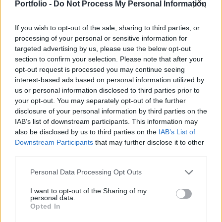
november környékén dobhatja piacra új
Portfolio -
Do Not Process My Personal Information
csúcsmobilját az Apple, a rajongók nagy bánatára.
If you wish to opt-out of the sale, sharing to third parties, or
Évek óta szeptemberben tartja nagy felhajtás közepette az
processing of your personal or sensitive information for
targeted advertising by us, please use the below opt-out
iPhone-bemutatókat az Apple, de idén a szokottnál
section to confirm your selection. Please note that after your
későbbre csúszhat az esemény.Előfordulhat, hogy csak
opt-out request is processed you may continue seeing
október-november környékén érkezik az iPhone 8.A hír kínai
interest-based ads based on personal information utilized by
forrásoktól származik, egy kínai gazdasági napilap, az
us or personal information disclosed to third parties prior to
Economic Daily News szellőztette meg a DigiTimes-ra
your opt-out. You may separately opt-out of the further
hivatkozva, amely már többször hintett el megbízható...
disclosure of your personal information by third parties on the
IAB’s list of downstream participants. This information may
also be disclosed by us to third parties on the
IAB’s List of
KEDVES OLVASÓNK!
Downstream Participants
that may further disclose it to other
third parties.
A keresett cikk a portfolio.hu hírarchívumához
tartozik, melynek olvasása előfizetéses
Personal Data Processing Opt Outs
regisztrációhoz kötött.
I want to opt-out of the Sharing of my
personal data.
Az előfizetés a következőket tartalmazza:
Opted In
Portfolio.hu teljes cikkarchívum