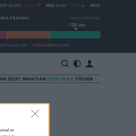
TP
45 900
-1,82%
MOL
4 640
0,69%
RICHTER
12 080
-0,25%
LÁSA PAKSNÁL
Forrás: OVF, HAEA
-128 cm
m
biztonsági határ
-134cm
leállási küszöb
 a leállási küszöb -134 cm.
SOK
ÜZLET
INGATLAN
ZÖLD VILÁG
TŐZSDE
 hogy
sonal or