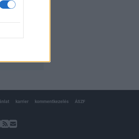
ánlat
karrier
kommentkezelés
ÁSZF