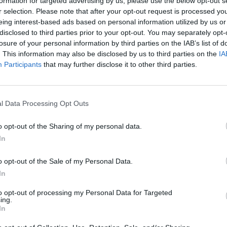
formation for targeted advertising by us, please use the below opt-out s
r selection. Please note that after your opt-out request is processed y
eing interest-based ads based on personal information utilized by us or
disclosed to third parties prior to your opt-out. You may separately opt-
losure of your personal information by third parties on the IAB’s list of
d forintos informatikai fejlesztés megvalósításával eg
. This information may also be disclosed by us to third parties on the
IA
dasági folyamatokat is magában foglaló vállalatirányí
Participants
that may further disclose it to other third parties.
V-csoport - jelentette be Bádonfainé Szikszay Erzsébet
gazgató-helyettese.
l Data Processing Opt Outs
désfejlesztési projektet a MÁV és a MÁV-START alkotta konzor
 milliárd forint és az Integrált közlekedésfejlesztési operatív pr
o opt-out of the Sharing of my personal data.
lósította meg. A fejlesztés húsz hónap alatt valósult meg. A MÁV
In
 a projekt megvalósításával a 8000 kilométer...
o opt-out of the Sale of my Personal Data.
In
ASÓNK!
to opt-out of processing my Personal Data for Targeted
a portfolio.hu hírarchívumához tartozik, melynek olvasása előf
ing.
ötött.
In
övetkezőket tartalmazza: