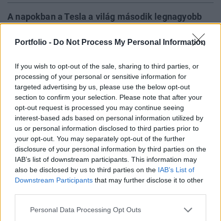
A napokban a Tesla a világ második legnagyobb
autógyártója lett, úgy, hogy érdemi profitot még
nem tud felmutatni a cég, csak ígéreteket.
Portfolio -
Do Not Process My Personal Information
Sokaknak ismerős lehet ez a történet, pont
If you wish to opt-out of the sale, sharing to third parties, or
ugyanezt látjuk az Amazonnál is. És az Amazon
processing of your personal or sensitive information for
példájából kiindulva nem biztos, hogy olyan rossz
targeted advertising by us, please use the below opt-out
ez a modell.
section to confirm your selection. Please note that after your
opt-out request is processed you may continue seeing
A napokban mindenki arról beszélt, hogy a Tesla a világ
interest-based ads based on personal information utilized by
második legértékesebb autógyártója lett, már 50 milliárd
us or personal information disclosed to third parties prior to
dollárt érnek a részvényei, mindezt úgy, hogy még nem
your opt-out. You may separately opt-out of the further
disclosure of your personal information by third parties on the
tudott stabil profitot felmutatni. De ez nem akkora őrültség,
IAB’s list of downstream participants. This information may
mint aminek először hangzik, sőt, tulajdonképpen
also be disclosed by us to third parties on the
IAB’s List of
egyáltalán nem az - írja a Marketwatch véleménycikkében.
Downstream Participants
that may further disclose it to other
Az internetes cégek értékelésének...
third parties.
Personal Data Processing Opt Outs
KEDVES OLVASÓNK!