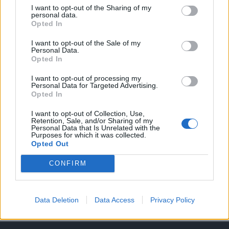
I want to opt-out of the Sharing of my
personal data.
A keresett cikk a portfolio.hu hírarchívumához
Opted In
tartozik, melynek olvasása előfizetéses
regisztrációhoz kötött.
I want to opt-out of the Sale of my
Personal Data.
Opted In
Az előfizetés a következőket tartalmazza:
Portfolio.hu teljes cikkarchívum
I want to opt-out of processing my
Kötéslisták: BÉT elmúlt 2 év napon belüli
Personal Data for Targeted Advertising.
Opted In
kötéslistái
I want to opt-out of Collection, Use,
Retention, Sale, and/or Sharing of my
Előfizetés
Personal Data that Is Unrelated with the
Purposes for which it was collected.
Opted Out
MÁR ELŐFIZETŐNK VAGY?
BEJELENTKEZÉS
CONFIRM
Data Deletion
Data Access
Privacy Policy