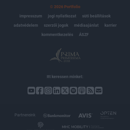
© 2026 Portfolio
impresszum
jogi nyilatkozat
süti beállítások
adatvédelem
szerzői jogok
médiaajánlat
karrier
kommentkezelés
ÁSZF
Itt keressen minket:
Partnereink