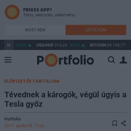
FRISSS APP!
Tény, elemzés, vélemény
MOST NEM
LETÖLTÖM
363,32
0,04%
USD/HUF
314,24
0,01%
BITCOIN
65 158,77
0,
ELŐFIZETŐI TARTALOM
Tévednek a károgók, végül úgyis a
Tesla győz
Portfolio
2017. április 08. 15:26