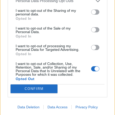
Personal Data Processing Opt Outs
I want to opt-out of the Sharing of my
KEDVES OLVASÓNK!
personal data.
Opted In
A keresett cikk a portfolio.hu hírarchívumához
tartozik, melynek olvasása előfizetéses
I want to opt-out of the Sale of my
Personal Data.
regisztrációhoz kötött.
Opted In
Az előfizetés a következőket tartalmazza:
I want to opt-out of processing my
Personal Data for Targeted Advertising.
Portfolio.hu teljes cikkarchívum
Opted In
Kötéslisták: BÉT elmúlt 2 év napon belüli
kötéslistái
I want to opt-out of Collection, Use,
Retention, Sale, and/or Sharing of my
Personal Data that Is Unrelated with the
Purposes for which it was collected.
Előfizetés
Opted Out
CONFIRM
MÁR ELŐFIZETŐNK VAGY?
BEJELENTKEZÉS
Data Deletion
Data Access
Privacy Policy