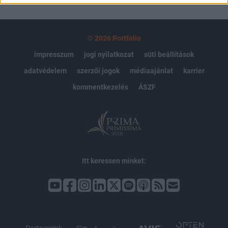
© 2026 Portfolio
impresszum
jogi nyilatkozat
süti beállítások
adatvédelem
szerzői jogok
médiaajánlat
karrier
kommentkezelés
ÁSZF
Itt keressen minket: