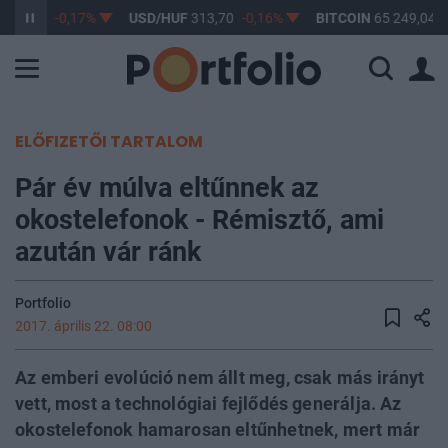
362,55
-0,17%
USD/HUF
313,70
-0,16%
BITCOIN
65 249,04
0
ELŐFIZETŐI TARTALOM
Pár év múlva eltűnnek az
okostelefonok - Rémisztő, ami
azután vár ránk
Portfolio
2017. április 22. 08:00
Az emberi evolúció nem állt meg, csak más irányt
vett, most a technológiai fejlődés generálja. Az
okostelefonok hamarosan eltűnhetnek, mert már