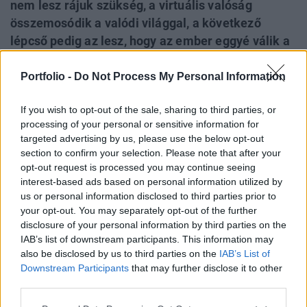
nem lesz rájuk szükség, a virtuális valóság
összemosódik a valódi világgal, a következő
lépcső pedig az lesz, hogy az ember eggyé válik a
géppel. Az emberi képességek kiterjesztése
létszükséglet lesz, a biológiai neurális
Portfolio -
Do Not Process My Personal Information
hálózatunkba be kell majd kapcsolni a
If you wish to opt-out of the sale, sharing to third parties, or
számítógépeket, hogy fel tudjuk venni a versenyt
processing of your personal or sensitive information for
az idővel egyre okosabbá váló mesterséges
targeted advertising by us, please use the below opt-out
intelligenciával. És a végén már az is kérdés lesz,
section to confirm your selection. Please note that after your
hogy ki áll a "tápláléklánc csúcsán".
opt-out request is processed you may continue seeing
interest-based ads based on personal information utilized by
Egy nap, a nem túl távoli jövőben el fognak tűnni az
us or personal information disclosed to third parties prior to
your opt-out. You may separately opt-out of the further
okostelefonok ugyanúgy, ahogy a csipogók, vagy a faxok
disclosure of your personal information by third parties on the
is áldozatul estek a technológiai váltásnak. Ettől még
IAB’s list of downstream participants. This information may
legalább egy évtizednyire vagyunk, de ha megnézzük, hogy
also be disclosed by us to third parties on the
IAB’s List of
mivel foglalkoznak mostanában a technológia nagyágyúi,
Downstream Participants
that may further disclose it to other
mint a Microsoft, a Facebook, az Amazon, vagy maga Elon
third parties.
Musk, kirajzolódik egy irány. Nem látjuk előre...