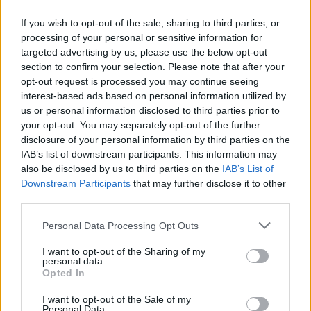
Már majdnem minden harmadik Audit Kínában adnak el,
If you wish to opt-out of the sale, sharing to third parties, or
processing of your personal or sensitive information for
az ottani eladások azonban nagyot zuhantak az elmúlt
targeted advertising by us, please use the below opt-out
hónapokban, mert a német cég politikai konfliktusba került
section to confirm your selection. Please note that after your
Az autógyártó menedzserei szerint a kínai konfliktus
opt-out request is processed you may continue seeing
veszélyesebb, mint a müncheni államügyészség
interest-based ads based on personal information utilized by
vizsgálatai a dízelbotránnyal kapcsolatbanVége a jó
us or personal information disclosed to third parties prior to
éveknekÉveken keresztül gyakorlatilag versenytárs nélkül...
your opt-out. You may separately opt-out of the further
disclosure of your personal information by third parties on the
IAB’s list of downstream participants. This information may
KEDVES OLVASÓNK!
also be disclosed by us to third parties on the
IAB’s List of
Downstream Participants
that may further disclose it to other
A keresett cikk a portfolio.hu hírarchívumához
third parties.
tartozik, melynek olvasása előfizetéses
Personal Data Processing Opt Outs
regisztrációhoz kötött.
I want to opt-out of the Sharing of my
Az előfizetés a következőket tartalmazza:
personal data.
Portfolio.hu teljes cikkarchívum
Opted In
Kötéslisták: BÉT elmúlt 2 év napon belüli
I want to opt-out of the Sale of my
kötéslistái
Personal Data.