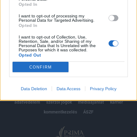
Opted In
Előfizetés
I want to opt-out of processing my
Personal Data for Targeted Advertising.
Opted In
MÁR ELŐFIZETŐNK VAGY?
BEJELENTKEZÉS
I want to opt-out of Collection, Use,
Retention, Sale, and/or Sharing of my
Personal Data that Is Unrelated with the
Purposes for which it was collected.
Opted Out
CONFIRM
© 2026 Portfolio
Data Deletion
Data Access
Privacy Policy
impresszum
jogi nyilatkozat
süti beállítások
adatvédelem
szerzői jogok
médiaajánlat
karrier
kommentkezelés
ÁSZF