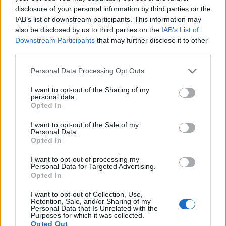
Budapesti Értéktőzsde honlapján. Az
disclosure of your personal information by third parties on the
IAB’s list of downstream participants. This information may
osztalékfizetés kezdő napja mindkét társaság
also be disclosed by us to third parties on the
IAB’s List of
esetében május 10.
Downstream Participants
that may further disclose it to other
third parties.
Az azonos tulajdonosi körhöz tartozó társaságok közül az
Észak-magyarországi Áramszolgáltató (Émász) Nyrt.
Personal Data Processing Opt Outs
közgyűlése 107,074 milliárd forint mérlegfőösszeggel és
I want to opt-out of the Sharing of my
4,363 milliárd forint adózott eredménnyel fogadta el a
personal data.
2016-os éves beszámolót. Az adózott eredmény az
Opted In
eredménytartalékba kerül, amelyből 4,271 milliárd forintot -
I want to opt-out of the Sale of my
részvényenként 1400 forintot - osztalékként...
Personal Data.
Opted In
I want to opt-out of processing my
KEDVES OLVASÓNK!
Personal Data for Targeted Advertising.
Opted In
A keresett cikk a portfolio.hu hírarchívumához
tartozik, melynek olvasása előfizetéses
I want to opt-out of Collection, Use,
Retention, Sale, and/or Sharing of my
regisztrációhoz kötött.
Personal Data that Is Unrelated with the
Purposes for which it was collected.
Az előfizetés a következőket tartalmazza:
Opted Out