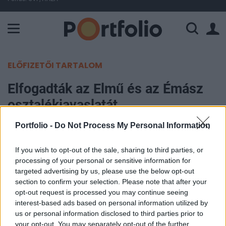
A Paksi Atomerőmű összteljesítménye 225 MW. A Duna vízállá
ELŐFIZETŐI TARTALOM
Elfogadták az Elmű és az Émász
osztalékjavaslatát
Portfolio -
Do Not Process My Personal Information
MTI
2017. április 24. 21:42
If you wish to opt-out of the sale, sharing to third parties, or
processing of your personal or sensitive information for
Az Elmű részvényesei jóváhagyták az igazgatóság
targeted advertising by us, please use the below opt-out
részvényenként 1500 forintos, az Émász
section to confirm your selection. Please note that after your
opt-out request is processed you may continue seeing
részvényesei pedig az igazgatóság
interest-based ads based on personal information utilized by
részvényenként 1400 forintos osztalékjavaslatát a
us or personal information disclosed to third parties prior to
hétfőn megtartott közgyűléseken - olvasható a
your opt-out. You may separately opt-out of the further