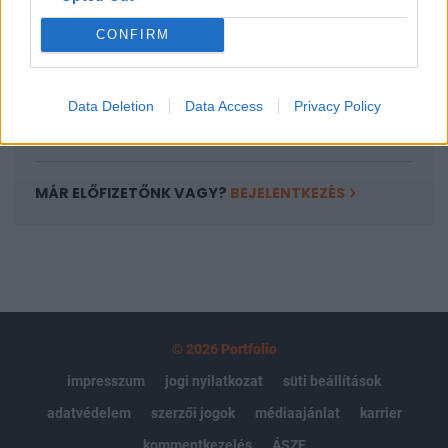
Portfolio.hu teljes cikkarchívum
CONFIRM
Kötéslisták: BÉT elmúlt 2 év napon belüli
kötéslistái
Data Deletion
Data Access
Privacy Policy
Előfizetés
MÁR ELŐFIZETŐNK VAGY?
BEJELENTKEZÉS
© 2026 Portfolio
impresszum
jogi nyilatkozat
süti beállítások
adatvédelem
szerzői jogok
médiaajánlat
karrier
kommentkezelés
ÁSZF