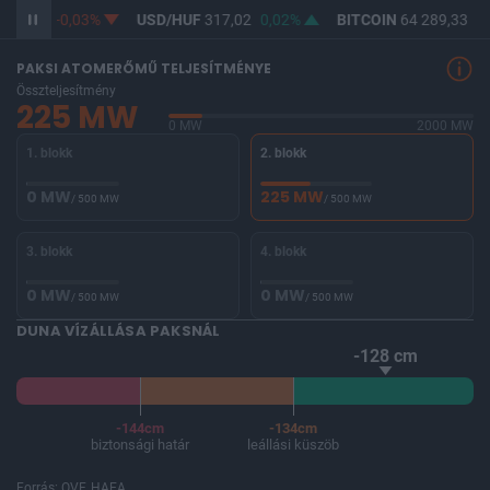
365,28
-0,03%
USD/HUF
317,02
0,02%
BITCOIN
64 289,33
-0
PAKSI ATOMERŐMŰ TELJESÍTMÉNYE
Összteljesítmény
225 MW
0 MW
2000 MW
1. blokk
2. blokk
0 MW
225 MW
/ 500 MW
/ 500 MW
3. blokk
4. blokk
0 MW
0 MW
/ 500 MW
/ 500 MW
DUNA VÍZÁLLÁSA PAKSNÁL
-128 cm
-144cm
-134cm
biztonsági határ
leállási küszöb
Forrás: OVF, HAEA