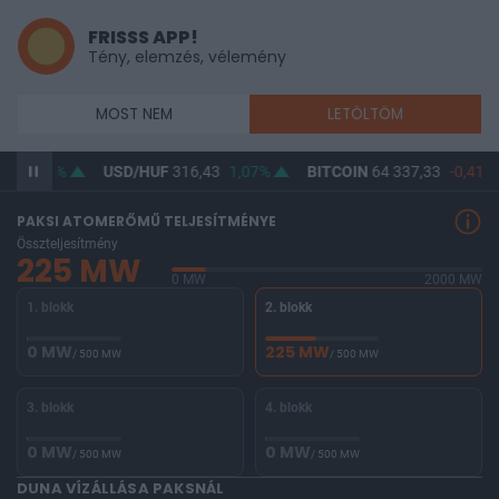
FRISSS APP!
Tény, elemzés, vélemény
MOST NEM
LETÖLTÖM
65
0,81%
USD/HUF
316,43
1,07%
BITCOIN
64 337,33
-0,41%
PAKSI ATOMERŐMŰ TELJESÍTMÉNYE
Összteljesítmény
225 MW
0 MW
2000 MW
1. blokk
2. blokk
0 MW
225 MW
/ 500 MW
/ 500 MW
3. blokk
4. blokk
0 MW
0 MW
/ 500 MW
/ 500 MW
DUNA VÍZÁLLÁSA PAKSNÁL