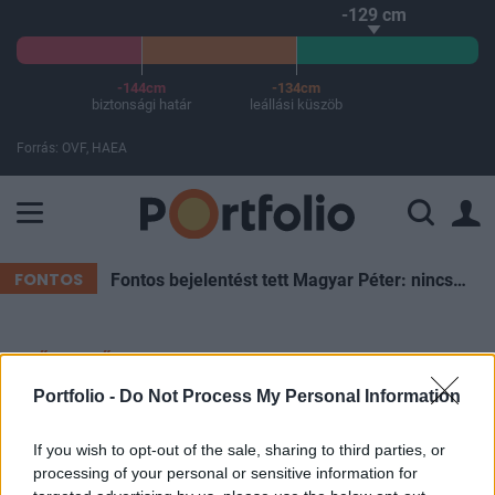
-129 cm
-144cm
-134cm
biztonsági határ
leállási küszöb
Forrás: OVF, HAEA
A Paksi Atomerőmű összteljesítménye 225 MW. A Duna vízállá
FONTOS
Fontos bejelentést tett Magyar Péter: nincs szükség az önkéntes fogyasztáscsökkentésre
ELŐFIZETŐI TARTALOM
Portfolio -
Do Not Process My Personal Information
A kormány a legelesettebbeknek
is ingyenes készpénzfelvétellel
If you wish to opt-out of the sale, sharing to third parties, or
processing of your personal or sensitive information for
kedveskedik