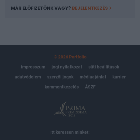
MÁR ELŐFIZETŐNK VAGY?
BEJELENTKEZÉS
© 2026 Portfolio
impresszum
jogi nyilatkozat
süti beállítások
adatvédelem
szerzői jogok
médiaajánlat
karrier
kommentkezelés
ÁSZF
Itt keressen minket: