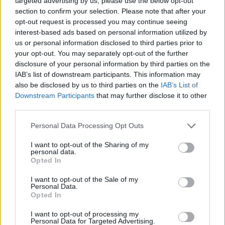
targeted advertising by us, please use the below opt-out
section to confirm your selection. Please note that after your
Portfolio
opt-out request is processed you may continue seeing
2017. április 27. 16:28
interest-based ads based on personal information utilized by
us or personal information disclosed to third parties prior to
your opt-out. You may separately opt-out of the further
Tavaly tavasszal az alapjogi ombudsman
disclosure of your personal information by third parties on the
kifogásolta, hogy pont azok jártak rosszul a havi
IAB’s list of downstream participants. This information may
kétszeri 150 ezer forintig ingyenes
also be disclosed by us to third parties on the
IAB’s List of
Downstream Participants
that may further disclose it to other
készpénzfelvétellel, akiknek a legnagyobb
third parties.
szükségük lenne a segítségre. A gondnokság alatt
állók ugyanis nem kaphatnak bankkártyát, az
Personal Data Processing Opt Outs
országgyűlés pedig a fióki készpénzfelvételeknél
I want to opt-out of the Sharing of my
2015 elején megszüntette az havi kétszeri
personal data.
Opted In
ingyenes lehetőséget. A kormány most úgy
döntött, hogy orvosolná a helyzetet.
I want to opt-out of the Sale of my
Personal Data.
Opted In
Pénzügyi IT 2017Hasonló témákról is szó lesz a Portfolio
Pénzügyi IT 2017 konferenciáján, május 30-án. Ne
I want to opt-out of processing my
maradjon le róla!Információ és jelentkezés Jövő januárban
Personal Data for Targeted Advertising.