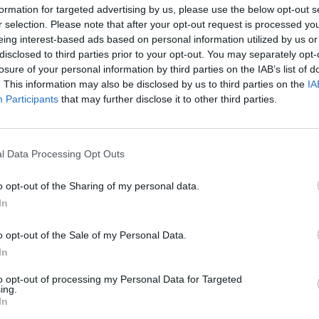
formation for targeted advertising by us, please use the below opt-out s
r selection. Please note that after your opt-out request is processed y
eing interest-based ads based on personal information utilized by us or
disclosed to third parties prior to your opt-out. You may separately opt-
 Yahoo! Finance-nek adott interjújában hangsúlyozta, 
losure of your personal information by third parties on the IAB’s list of
meg sem kéne próbálnia, hogy legyőzze a piacot. Szer
. This information may also be disclosed by us to third parties on the
IA
lyan alacsony költségű alapba, amely leköveti az S&P5
Participants
that may further disclose it to other third parties.
tt Warren Buffettet méltán nevezik az "omahai bölcsnek", a mú
l Data Processing Opt Outs
t halmozott fel befektetéseivel. A Berkshire Hathaway nagytul
adott interjút, amelyben fontos gondolatokat osztott meg arra 
o opt-out of the Sharing of my personal data.
fektetők sikeresek: Szerinte a befektetők 99 százaléka helytele
In
o opt-out of the Sale of my Personal Data.
In
ASÓNK!
to opt-out of processing my Personal Data for Targeted
a portfolio.hu hírarchívumához tartozik, melynek olvasása előf
ing.
In
ötött.