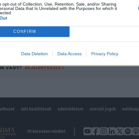
o opt-out of Collection, Use, Retention, Sale, and/or Sharing
övetkezőket tartalmazza:
ersonal Data that Is Unrelated with the Purposes for which it
lected.
 teljes cikkarchívum
Out
 BÉT elmúlt 2 év napon belüli
CONFIRM
Előfizetés
Data Deletion
Data Access
Privacy Policy
NK VAGY?
BEJELENTKEZÉS
latkozat
süti beállítások
adatvédelem
szerzői jogok
médiaaj
Itt keressen minket: