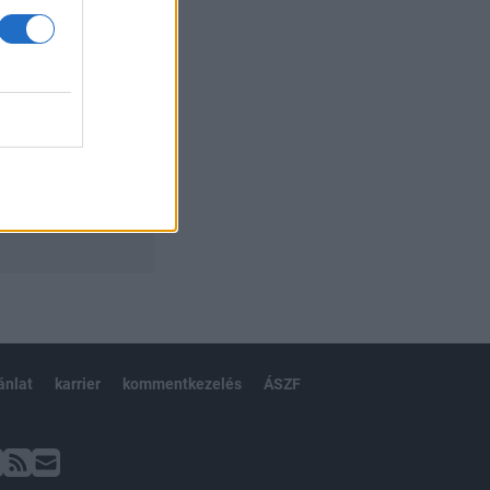
ánlat
karrier
kommentkezelés
ÁSZF