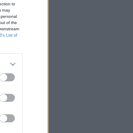
ection to
ou may
 personal
out of the
hogy a befektetők
 downstream
inte elég lenne
B’s List of
00
ltban ugyanis
ajdonosa most a
vonatkozóan,
nül cselekszik,
izetéses