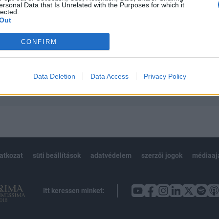
ersonal Data that Is Unrelated with the Purposes for which it
 teljes cikkarchívum
lected.
 BÉT elmúlt 2 év napon belüli
Out
CONFIRM
Előfizetés
Data Deletion
Data Access
Privacy Policy
NK VAGY?
BEJELENTKEZÉS
latkozat
süti beállítások
adatvédelem
szerzői jogok
médiaaj
Itt keressen minket: