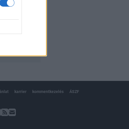
ánlat
karrier
kommentkezelés
ÁSZF