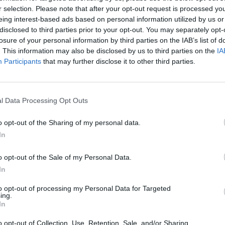
m, a társaság 2015-ben alapított magyarországi leány
r selection. Please note that after your opt-out request is processed y
százalékos befolyást szerzett. Ezen túl a társaság, am
eing interest-based ads based on personal information utilized by us or
oszatom stratégiai partnere, a meglévő paksi blokkok
disclosed to third parties prior to your opt-out. You may separately opt-
an és más területeken, például a vegyiparban is lát le
losure of your personal information by third parties on the IAB’s list of
. This information may also be disclosed by us to third parties on the
IA
ad Necas, a KP Ria elnök-vezérigazgatója a Portfoliónak
Participants
that may further disclose it to other third parties.
ország megfelelő bázist jelenthet a térségben való t
is.
sabb pontjai: A KP Ria magyarországi piacra lépését a Paksi A
l Data Processing Opt Outs
tőség motiválta; Stratégiájuk szerint a projektben való részvétel
o opt-out of the Sharing of my personal data.
helyi stratégiai partner megléte, ez az oka a Konzummal és Opimu
In
égüknek; A cseh társaság a meglévő blokkok rekonstrukciójában..
o opt-out of the Sale of my Personal Data.
ASÓNK!
In
a portfolio.hu hírarchívumához tartozik, melynek olvasása előf
to opt-out of processing my Personal Data for Targeted
ing.
ötött.
In
övetkezőket tartalmazza:
o opt-out of Collection, Use, Retention, Sale, and/or Sharing