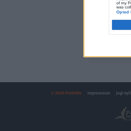
of my P
Portfolio.hu
was col
Kötéslisták:
Opted 
kötéslistái
MÁR ELŐFIZETŐ
© 2026 Portfolio
impresszum
jogi nyi