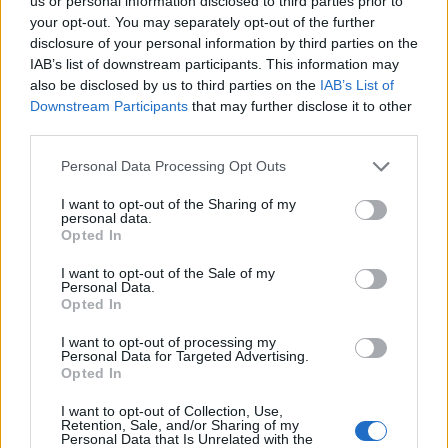
us or personal information disclosed to third parties prior to
hogy a Forbes listáján ismét Cristiano Ronaldo
your opt-out. You may separately opt-out of the further
végzett az élen, aki tavaly június 1-je óta 93 millió
disclosure of your personal information by third parties on the
IAB’s list of downstream participants. This information may
dollárt keresett. Ezzel zsinórban negyedszer volt a
also be disclosed by us to third parties on the
IAB’s List of
világ legjobban fizetett labdarúgója, de vajon kik
Downstream Participants
that may further disclose it to other
fértek még fel a TOP10-es listára?
third parties.
10. - 7.. 10. Paul Pogba/Manchester United: 21,2 millió
Personal Data Processing Opt Outs
dollár (17,2 millió dolláros fizetés és bónuszok; 4 millió
I want to opt-out of the Sharing of my
dollár szponzorációs bevétel)Fotó: MTI/EPA/Peter Powell9.
personal data.
James Rodríguez/Real Madrid: 21,9 millió dollár (14,9
Opted In
millió dolláros fizetés és bónuszok; 7 millió dollár
I want to opt-out of the Sale of my
szponzorációs bevétel)Fotó: MTI/EPA/Sergio
Personal Data.
Opted In
Barrenechea8. Sergio Agüero/Manchester City: 22,6...
I want to opt-out of processing my
Personal Data for Targeted Advertising.
KEDVES OLVASÓNK!
Opted In
A keresett cikk a portfolio.hu hírarchívumához
I want to opt-out of Collection, Use,
Retention, Sale, and/or Sharing of my
tartozik, melynek olvasása előfizetéses
Personal Data that Is Unrelated with the