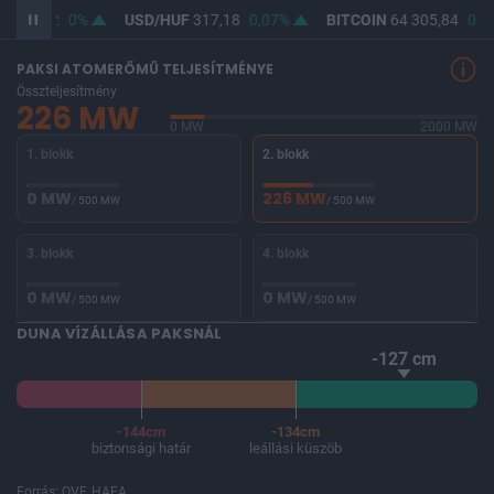
F
365,42
0%
USD/HUF
317,18
0,07%
BITCOIN
64 305,84
0,0
PAKSI ATOMERŐMŰ TELJESÍTMÉNYE
Összteljesítmény
226 MW
0 MW
2000 MW
1. blokk
2. blokk
0 MW
226 MW
/ 500 MW
/ 500 MW
3. blokk
4. blokk
0 MW
0 MW
/ 500 MW
/ 500 MW
DUNA VÍZÁLLÁSA PAKSNÁL
-127 cm
-144cm
-134cm
biztonsági határ
leállási küszöb
Forrás: OVF, HAEA