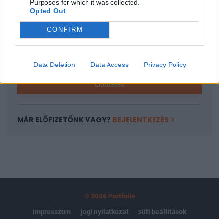
Purposes for which it was collected.
regisztrációhoz kötött.
Opted Out
Az előfizetés a következőket tartalmazza:
CONFIRM
Portfolio.hu teljes cikkarchívum
Kötéslisták: BÉT elmúlt 2 év napon belüli
kötéslistái
Data Deletion
Data Access
Privacy Policy
Előfizetés
MÁR ELŐFIZETŐNK VAGY?
BEJELENTKEZÉS
© 2026 Portfolio
impresszum
jogi nyilatkozat
süti beállítások