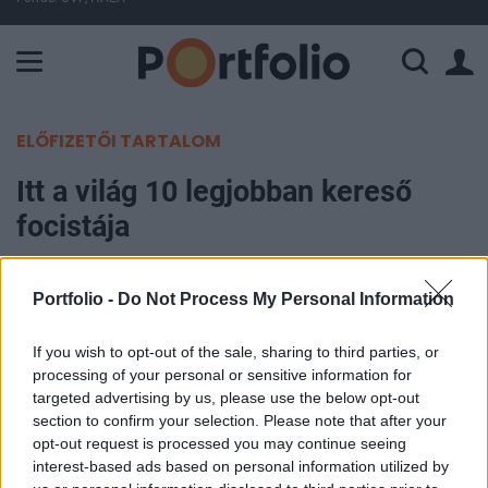
A Paksi Atomerőmű összteljesítménye 226 MW. A Duna vízállá
ELŐFIZETŐI TARTALOM
Itt a világ 10 legjobban kereső
focistája
Portfolio
Portfolio -
Do Not Process My Personal Information
2017. május 28. 17:30
If you wish to opt-out of the sale, sharing to third parties, or
Elképesztő összegeket kerestek a világ legjobban
processing of your personal or sensitive information for
fizetett focistái, a fizetésükből, bónuszaikból és
targeted advertising by us, please use the below opt-out
különböző szponzorációkból több tízmillió
section to confirm your selection. Please note that after your
opt-out request is processed you may continue seeing
dolláros bevételük keletkezett az elmúlt egy
interest-based ads based on personal information utilized by
évben. Valószínűleg nem árulunk el nagy titkot,