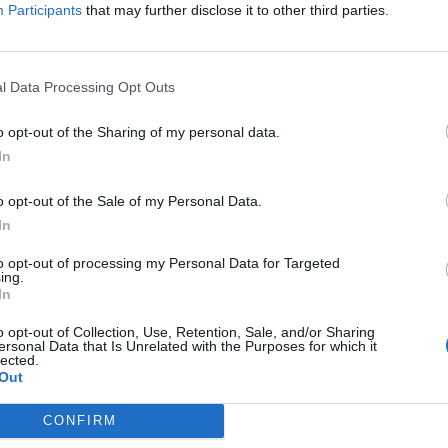
Participants
that may further disclose it to other third parties.
erülete nagyobb, mint az örs vezér téri IKEA áruházé, ezért a te
áruház bemutatóterében összesen 67 teret alakítottak...
l Data Processing Opt Outs
ASÓNK!
o opt-out of the Sharing of my personal data.
a portfolio.hu hírarchívumához tartozik, melynek olvasása előf
In
ötött.
o opt-out of the Sale of my Personal Data.
övetkezőket tartalmazza:
In
 teljes cikkarchívum
 BÉT elmúlt 2 év napon belüli
to opt-out of processing my Personal Data for Targeted
ing.
In
o opt-out of Collection, Use, Retention, Sale, and/or Sharing
Előfizetés
ersonal Data that Is Unrelated with the Purposes for which it
lected.
Out
NK VAGY?
BEJELENTKEZÉS
CONFIRM