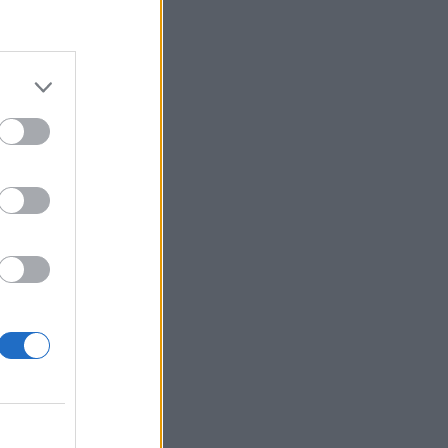
rmékkínálat is
izetéses