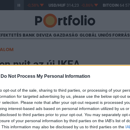
R/HUF
363,30
-0,58%
USD/HUF
314,23
-0,86%
BITCOIN
64 57
EFEKTETÉS
BANK
DEVIZA
GAZDASÁG
GLOBÁL
UNIÓS FORRÁ
TALOM
en nyit az új IKEA
-
Do Not Process My Personal Information
to opt-out of the sale, sharing to third parties, or processing of your per
formation for targeted advertising by us, please use the below opt-out s
lik a legújabb IKEA áruház Soroksáron, ezzel már a ha
r selection. Please note that after your opt-out request is processed y
eing interest-based ads based on personal information utilized by us or
meg a vállalat Magyarországon.
disclosed to third parties prior to your opt-out. You may separately opt-
losure of your personal information by third parties on the IAB’s list of
ruháza Magyarországon 17 milliárd forintos beruházásból való
. This information may also be disclosed by us to third parties on the
IA
n tették le, így közel egy évig épült a létesítmény. Az épület 33,