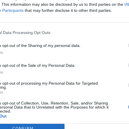
. This information may also be disclosed by us to third parties on the
IA
pján hétfőn reggel az OTP netbankjában indított átutalások nem
Participants
that may further disclose it to other third parties.
vasónk a netbank teljes "összeomlására" hívta fel a figyelmet, v
 a netbanki felület. Megkérdeztük a bank kommunikációs osztályát
ldött válaszából kiderült, hogy "technikai okok...
l Data Processing Opt Outs
o opt-out of the Sharing of my personal data.
ASÓNK!
In
a portfolio.hu hírarchívumához tartozik, melynek olvasása előf
ötött.
o opt-out of the Sale of my Personal Data.
In
övetkezőket tartalmazza:
 teljes cikkarchívum
to opt-out of processing my Personal Data for Targeted
ing.
 BÉT elmúlt 2 év napon belüli
In
o opt-out of Collection, Use, Retention, Sale, and/or Sharing
ersonal Data that Is Unrelated with the Purposes for which it
lected.
Előfizetés
Out
CONFIRM