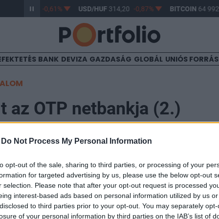
/HUF
363,17
-0,61%
USD/HUF
314,20
-0,87%
BITCOIN
64 992,
EFEKTETÉS
BANK
DEVIZA
GAZDASÁG
GLOBÁL
UNIÓS FORRÁ
TALOM
lt az OTP netbankja (2.)
-
Do Not Process My Personal Information
to opt-out of the sale, sharing to third parties, or processing of your per
gy akadozik az OTP netbankja és az OTP Webshop szol
formation for targeted advertising by us, please use the below opt-out s
egnap a déli órákban a hozzánk beérkezett olvasói jel
r selection. Please note that after your opt-out request is processed y
eing interest-based ads based on personal information utilized by us or
ztálya. Este hat óra után közölték lapunkkal, hogy a
disclosed to third parties prior to your opt-out. You may separately opt-
ai probléma megoldódott.
losure of your personal information by third parties on the IAB’s list of