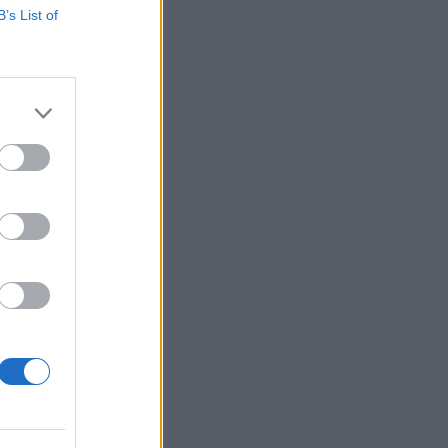
B’s List of
 mentek át, majd
agyis teljesen
 is a hibáról. A
izetéses