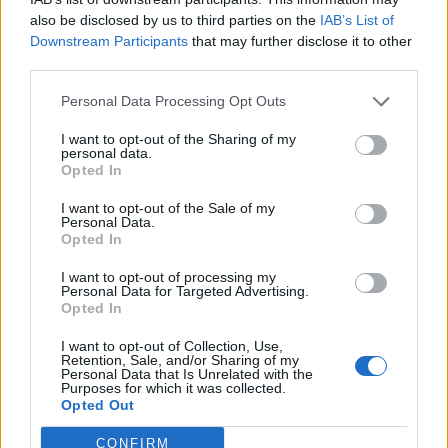
also be disclosed by us to third parties on the
IAB’s List of
BUX: új csúcs, OTP, Mol, Telekom: nem új csúcsA magyar
Downstream Participants
that may further disclose it to other
tőzsde 2015 eleje óta bombaformában van, azóta több
third parties.
mint 130 százalékot emelkedett a BUX index, ezzel a világ
Personal Data Processing Opt Outs
egyik legjobb tőzsdéje a magyar. Sokan kételkedtek abban,
hogy idén is folytatódhat-e az emelkedés, a profi befektetők
I want to opt-out of the Sharing of my
nagy része is arra számított, hogy idén alulteljesítő lehet a
personal data.
Opted In
magyar részvénypiac, ezzel szemben...
I want to opt-out of the Sale of my
Personal Data.
Opted In
KEDVES OLVASÓNK!
I want to opt-out of processing my
A keresett cikk a portfolio.hu hírarchívumához
Personal Data for Targeted Advertising.
tartozik, melynek olvasása előfizetéses
Opted In
regisztrációhoz kötött.
I want to opt-out of Collection, Use,
Retention, Sale, and/or Sharing of my
Az előfizetés a következőket tartalmazza:
Personal Data that Is Unrelated with the
Purposes for which it was collected.
Portfolio.hu teljes cikkarchívum
Opted Out
Kötéslisták: BÉT elmúlt 2 év napon belüli
kötéslistái
CONFIRM