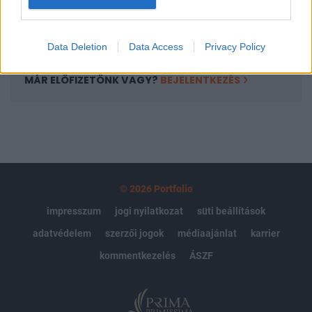
Előfizetés
Data Deletion
Data Access
Privacy Policy
MÁR ELŐFIZETŐNK VAGY?
BEJELENTKEZÉS
© 2026 Portfolio
impresszum
jogi nyilatkozat
süti beállítások
adatvédelem
szerzői jogok
médiaajánlat
karrier
kommentkezelés
ÁSZF