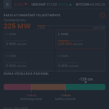
365,28
-0,03%
USD/HUF
317,00
0,01%
BITCOIN
64 292,26
-
PAKSI ATOMERŐMŰ TELJESÍTMÉNYE
Összteljesítmény
225 MW
0 MW
2000 MW
1. blokk
2. blokk
0 MW
225 MW
/ 500 MW
/ 500 MW
3. blokk
4. blokk
0 MW
0 MW
/ 500 MW
/ 500 MW
DUNA VÍZÁLLÁSA PAKSNÁL
-128 cm
-144cm
-134cm
biztonsági határ
leállási küszöb
Forrás: OVF, HAEA