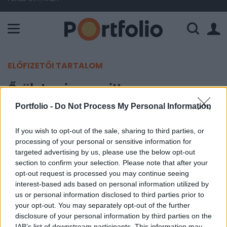
A Paksi Atomerőmű összteljesítménye 225 MW. A Duna vízállá
ELŐFIZETŐI TARTALOM
Őrület, mi megy itt a magyar
tőzsdén!
Portfolio -
Do Not Process My Personal Information
If you wish to opt-out of the sale, sharing to third parties, or
Nagy Viktor
processing of your personal or sensitive information for
2017. június 14. 12:40
targeted advertising by us, please use the below opt-out
section to confirm your selection. Please note that after your
Új csúcsra ment a magyar tőzsde. Már megint.
opt-out request is processed you may continue seeing
Jóval magasabban áll most, mint a 2008-as válság
interest-based ads based on personal information utilized by
us or personal information disclosed to third parties prior to
előtt, miközben az OTP, a Mol vagy a Magyar
your opt-out. You may separately opt-out of the further
Telekom részvényeivel még jóval a korábbi
disclosure of your personal information by third parties on the
csúcsok alatt kereskednek. Mi történik itt?
IAB’s list of downstream participants. This information may