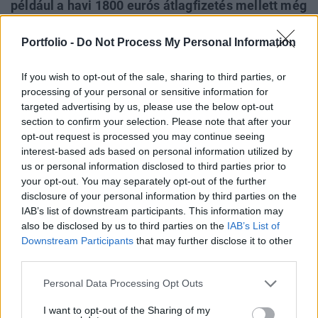
például a havi 1800 eurós átlagfizetés mellett még
13. és 14. havi fizetést is kapnak. A jelek szerint
viszont még ez sem elég, ugyanis a szakszervezet
Portfolio -
Do Not Process My Personal Information
közölte, ha nem kapják meg az általuk elvárt
If you wish to opt-out of the sale, sharing to third parties, or
fizetésemelést a dolgozók, akkor jövő kedden
processing of your personal or sensitive information for
határozatlan időre felfüggesztik a termelést.
targeted advertising by us, please use the below opt-out
section to confirm your selection. Please note that after your
Az egyre kínzóbb munkaerőhiány húzza fel a béreketAz
opt-out request is processed you may continue seeing
ezredfordulón a német vállalatok túlnyomórészt az olcsó
interest-based ads based on personal information utilized by
és jól képzett munkaerő miatt választották Szlovákiát,
us or personal information disclosed to third parties prior to
különösen a műszaki tudást igénylő ágazatokban. Azóta
your opt-out. You may separately opt-out of the further
disclosure of your personal information by third parties on the
több külföldi, főleg autóipari vállalat létesített üzemet
IAB’s list of downstream participants. This information may
Szlovákiában, időközben számuk annyira megnőtt, hogy
also be disclosed by us to third parties on the
IAB’s List of
ezek a cégek egymástól szívják...
Downstream Participants
that may further disclose it to other
third parties.
KEDVES OLVASÓNK!
Personal Data Processing Opt Outs
A keresett cikk a portfolio.hu hírarchívumához
I want to opt-out of the Sharing of my