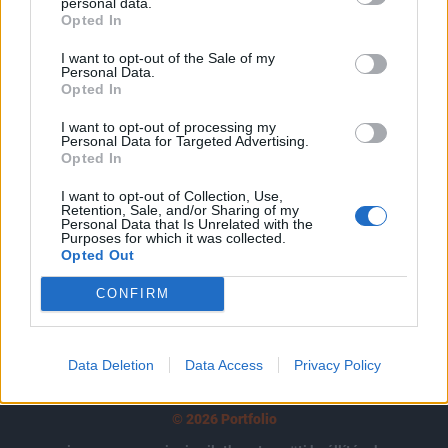
tartozik, melynek olvasása előfizetéses
personal data.
Opted In
regisztrációhoz kötött.
I want to opt-out of the Sale of my
Az előfizetés a következőket tartalmazza:
Personal Data.
Opted In
Portfolio.hu teljes cikkarchívum
Kötéslisták: BÉT elmúlt 2 év napon belüli
I want to opt-out of processing my
kötéslistái
Personal Data for Targeted Advertising.
Opted In
Előfizetés
I want to opt-out of Collection, Use,
Retention, Sale, and/or Sharing of my
Personal Data that Is Unrelated with the
Purposes for which it was collected.
Opted Out
MÁR ELŐFIZETŐNK VAGY?
BEJELENTKEZÉS
CONFIRM
Data Deletion
Data Access
Privacy Policy
© 2026 Portfolio