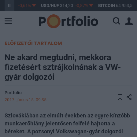
F
363,17
-0,61%
USD/HUF
314,20
-0,87%
BITCOIN
64 953,59
ELŐFIZETŐI TARTALOM
Ne akard megtudni, mekkora
fizetésért sztrájkolnának a VW-
gyár dolgozói
Portfolio
2017. június 15. 09:35
Szlovákiában az elmúlt években az egyre kínzóbb
munkaerőhiány jelentősen felfelé hajtotta a
béreket. A pozsonyi Volkswagan-gyár dolgozói