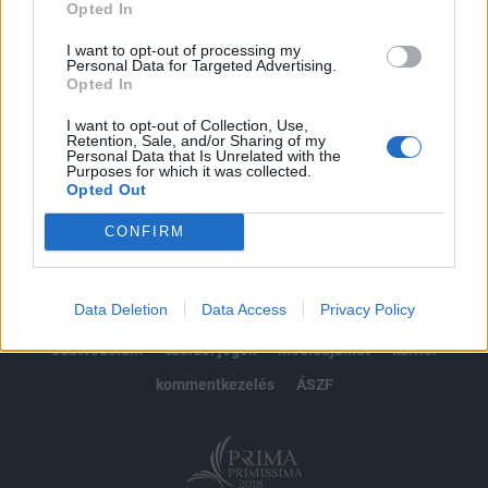
Opted In
Előfizetés
I want to opt-out of processing my
Personal Data for Targeted Advertising.
Opted In
MÁR ELŐFIZETŐNK VAGY?
BEJELENTKEZÉS
I want to opt-out of Collection, Use,
Retention, Sale, and/or Sharing of my
Personal Data that Is Unrelated with the
Purposes for which it was collected.
Opted Out
CONFIRM
© 2026 Portfolio
Data Deletion
Data Access
Privacy Policy
impresszum
jogi nyilatkozat
süti beállítások
adatvédelem
szerzői jogok
médiaajánlat
karrier
kommentkezelés
ÁSZF