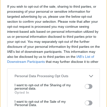
Az Egyesült Királyság hírszerzési szolgálatai úgy vélik a
If you wish to opt-out of the sale, sharing to third parties, or
CNN forrásai szerint, hogy a Lazarus, egy korábban Észak-
processing of your personal or sensitive information for
Koreával összekapcsolt, több nagyobb kibertámadásért is
targeted advertising by us, please use the below opt-out
section to confirm your selection. Please note that after your
felelős hackercsoport követhette el a májusi globális
opt-out request is processed you may continue seeing
zsarolóvírus-támadást. A hírszerzési vélemény megerősíti
interest-based ads based on personal information utilized by
egyes magáncégeknél dolgozó kiberbiztonsági szakértők
us or personal information disclosed to third parties prior to
korábbi elemzéseit, akik...
your opt-out. You may separately opt-out of the further
disclosure of your personal information by third parties on the
IAB’s list of downstream participants. This information may
KEDVES OLVASÓNK!
also be disclosed by us to third parties on the
IAB’s List of
Downstream Participants
that may further disclose it to other
A keresett cikk a portfolio.hu hírarchívumához
third parties.
tartozik, melynek olvasása előfizetéses
regisztrációhoz kötött.
Personal Data Processing Opt Outs
Az előfizetés a következőket tartalmazza:
I want to opt-out of the Sharing of my
personal data.
Portfolio.hu teljes cikkarchívum
Opted In
Kötéslisták: BÉT elmúlt 2 év napon belüli
I want to opt-out of the Sale of my
kötéslistái
Personal Data.